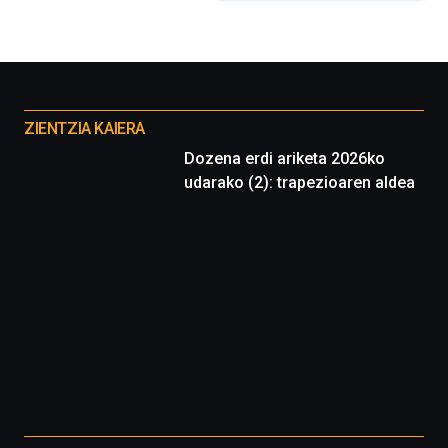
Otros
proyectos
ZIENTZIA KAIERA
Dozena erdi ariketa 2026ko
udarako (2): trapezioaren aldea