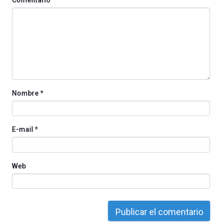
Comentario
*
octubre.
La
iniciativa,
organizada
por
la
Cátedra…
Nombre
*
E-mail
*
Web