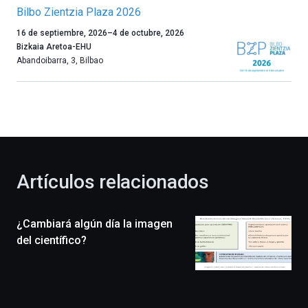
Bilbo Zientzia Plaza 2026
Un
16 de septiembre, 2026
–
4 de octubre, 2026
año
Bizkaia Aretoa-EHU
más,
Abandoibarra, 3
,
Bilbao
Bilbao
dará
la
bienvenida
al
otoño
con
la
Artículos relacionados
celebración
de
la
¿Cambiará algún día la imagen
novena
edición
del científico?
de
Bilbo
Zientzia
Plaza
(BZP),