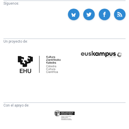
Síguenos:
Un proyecto de:
Cátedra
Euskampus
de
Fundazioa
Cultura
Científica
de
la
UPV/EHU
Con el apoyo de:
Eusko
Jaurlaritza
-