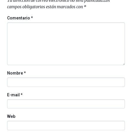
Tu dirección de correo electrónico no será publicada.
Los
al
campos obligatorios están marcados con
*
4
de
Comentario
*
octubre.
La
iniciativa,
organizada
por
la
Cátedra…
Nombre
*
E-mail
*
Web