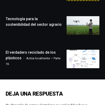
Zientzia
Plaza
(BZP),
Tecnología para la
un
festival
sostenibilidad del sector agrario
que
llenará
la
ciudad
de
monólogos,
El verdadero reciclado de los
exposiciones,
plásticos
Actúa localmente — Parte
conferencias,
16
docufórums
y
espectáculos
de
ciencia
del
DEJA UNA RESPUESTA
16
de
septiembre