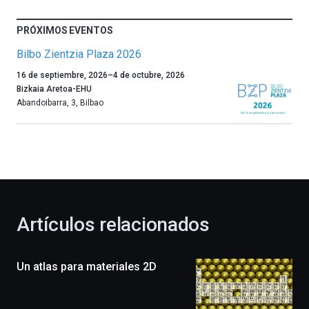
PRÓXIMOS EVENTOS
Bilbo Zientzia Plaza 2026
Un
16 de septiembre, 2026
–
4 de octubre, 2026
año
Bizkaia Aretoa-EHU
más,
Abandoibarra, 3
,
Bilbao
Bilbao
dará
la
bienvenida
al
otoño
con
la
Artículos relacionados
celebración
de
la
Un atlas para materiales 2D
novena
edición
de
Bilbo