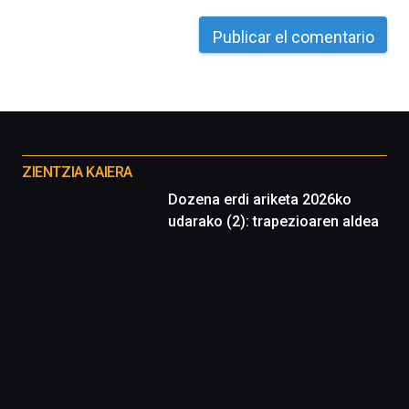
Otros
proyectos
ZIENTZIA KAIERA
Dozena erdi ariketa 2026ko
udarako (2): trapezioaren aldea