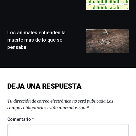
que
llenará
la
ciudad
de
monólogos,
Los animales entienden la
exposiciones,
muerte más de lo que se
conferencias,
pensaba
docufórums
y
espectáculos
de
ciencia
del
DEJA UNA RESPUESTA
16
de
septiembre
Tu dirección de correo electrónico no será publicada.
Los
al
campos obligatorios están marcados con
*
4
de
Comentario
*
octubre.
La
iniciativa,