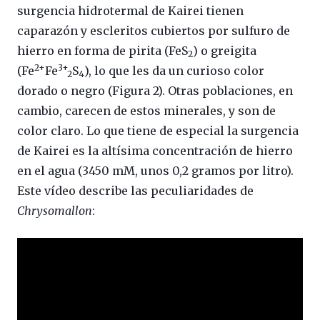
surgencia hidrotermal de Kairei tienen
caparazón y escleritos cubiertos por sulfuro de
hierro en forma de pirita (FeS
) o greigita
2
2+
3+
(Fe
Fe
S
), lo que les da un curioso color
2
4
dorado o negro (Figura 2). Otras poblaciones, en
cambio, carecen de estos minerales, y son de
color claro. Lo que tiene de especial la surgencia
de Kairei es la altísima concentración de hierro
en el agua (3450 mM, unos 0,2 gramos por litro).
Este vídeo describe las peculiaridades de
Chrysomallon
: