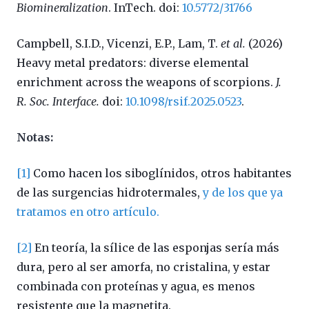
Biomineralization
. InTech. doi:
10.5772/31766
Campbell, S.I.D., Vicenzi, E.P., Lam, T.
et al.
(2026)
Heavy metal predators: diverse elemental
enrichment across the weapons of scorpions.
J.
R. Soc.
Interface.
doi:
10.1098/rsif.2025.0523
.
Notas:
[1]
Como hacen los siboglínidos, otros habitantes
de las surgencias hidrotermales,
y de los que ya
tratamos en otro artículo.
[2]
En teoría, la sílice de las esponjas sería más
dura, pero al ser amorfa, no cristalina, y estar
combinada con proteínas y agua, es menos
resistente que la magnetita.