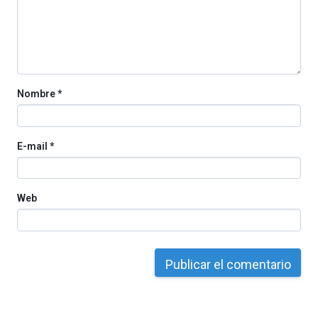
organizada
por
la
Cátedra…
Nombre
*
E-mail
*
Web