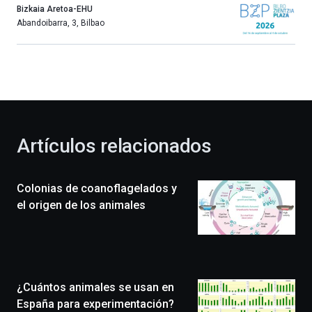
año
Bizkaia Aretoa-EHU
más,
Abandoibarra, 3
,
Bilbao
Bilbao
dará
la
bienvenida
al
otoño
con
la
Artículos relacionados
celebración
de
la
Colonias de coanoflagelados y
novena
edición
el origen de los animales
de
Bilbo
Zientzia
Plaza
(BZP),
¿Cuántos animales se usan en
un
festival
España para experimentación?