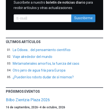
SUSCRIBIRME
Suscríbete a nuestro
boletín de noticias diario
para
recibir artículos y otras actualizaciones.
Suscribirme
ÚLTIMOS ARTÍCULOS
La Odisea… del pensamiento científico
Viaje alrededor del mundo
Metamateriales amorfos, la fuerza del caos
Otro jarro de agua fría para Europa
¿Pueden los robots dudar de sí mismos?
PRÓXIMOS EVENTOS
Bilbo Zientzia Plaza 2026
Un
16 de septiembre, 2026
–
4 de octubre, 2026