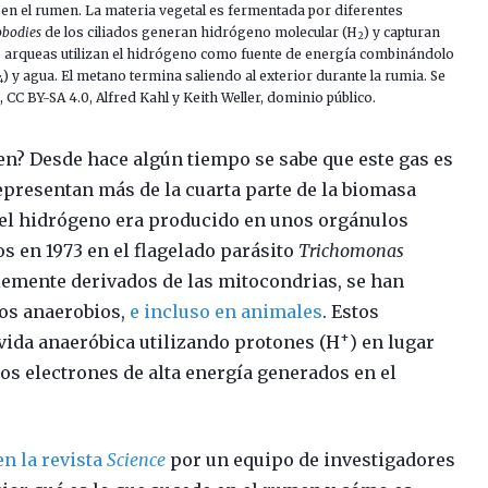
en el rumen. La materia vegetal es fermentada por diferentes
bodies
de los ciliados generan hidrógeno molecular (H
) y capturan
2
 arqueas utilizan el hidrógeno como fuente de energía combinándolo
) y agua. El metano termina saliendo al exterior durante la rumia. Se
4
CC BY-SA 4.0, Alfred Kahl y Keith Weller, dominio público.
n? Desde hace algún tiempo se sabe que este gas es
epresentan más de la cuarta parte de la biomasa
 el hidrógeno era producido en unos orgánulos
 en 1973 en el flagelado parásito
Trichomonas
emente derivados de las mitocondrias, se han
os anaerobios,
e incluso en animales
. Estos
+
vida anaeróbica utilizando protones (H
) en lugar
os electrones de alta energía generados en el
en la revista
Science
por un equipo de investigadores