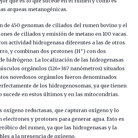
or qué es lo que sucede en el rumen y cómo es
las arqueas metanogénicas.
ón de 450 genomas de ciliados del rumen bovino y el
ciones de ciliados y emisión de metano en 100 vacas.
con actividad hidrogenasa diferentes a las de otros
+
erro, y combinan dos protones (H
) con dos
de hidrógeno. La localización de las hidrogenasas
núsculos orgánulos (126×367 nanómetros) situados
Estos novedosos orgánulos fueron denominados
perfectamente de los hidrogenosomas, ya que tienen
sucede en estos últimos y en las mitocondrias.
s oxígeno reductasas, que capturan oxígeno y lo
 electrones y protones para generar agua. Esto es
róbico del rumen, ya que las hidrogenasas y la
bles a la presencia de oxígeno.