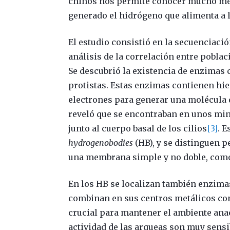
chinos nos permite conocer mucho mej
generado el hidrógeno que alimenta a 
El estudio consistió en la secuenciaci
análisis de la correlación entre pobla
Se descubrió la existencia de enzimas 
protistas. Estas enzimas contienen hi
electrones para generar una molécula 
reveló que se encontraban en unos mi
junto al cuerpo basal de los cilios
[3]
. 
hydrogenobodies
(HB), y se distinguen 
una membrana simple y no doble, como 
En los HB se localizan también enzima
combinan en sus centros metálicos con
crucial para mantener el ambiente anae
actividad de las arqueas son muy sensi