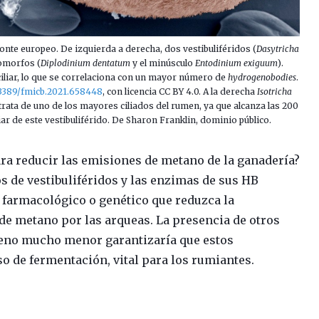
sonte europeo. De izquierda a derecha, dos vestibuliféridos (
Dasytricha
iomorfos (
Diplodinium dentatum
y el minúsculo
Entodinium exiguum
).
iliar, lo que se correlaciona con un mayor número de
hydrogenobodies
.
.3389/fmicb.2021.658448
, con licencia CC BY 4.0. A la derecha
Isotricha
 trata de uno de los mayores ciliados del rumen, ya que alcanza las 200
ar de este vestibuliférido. De Sharon Franklin, dominio público.
ra reducir las emisiones de metano de la ganadería?
os de vestibuliféridos y las enzimas de sus HB
 farmacológico o genético que reduzca la
de metano por las arqueas. La presencia de otros
geno mucho menor garantizaría que estos
o de fermentación, vital para los rumiantes.