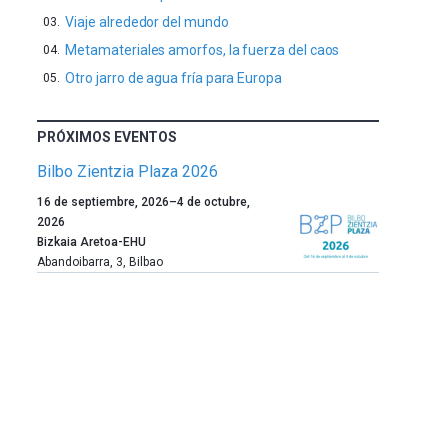
Viaje alrededor del mundo
Metamateriales amorfos, la fuerza del caos
Otro jarro de agua fría para Europa
PRÓXIMOS EVENTOS
Bilbo Zientzia Plaza 2026
Un
16 de septiembre, 2026
–
4 de octubre,
año
2026
más,
Bizkaia Aretoa-EHU
Bilbao
Abandoibarra, 3
,
Bilbao
dará
la
bienvenida
al
otoño
con
la
celebración
de