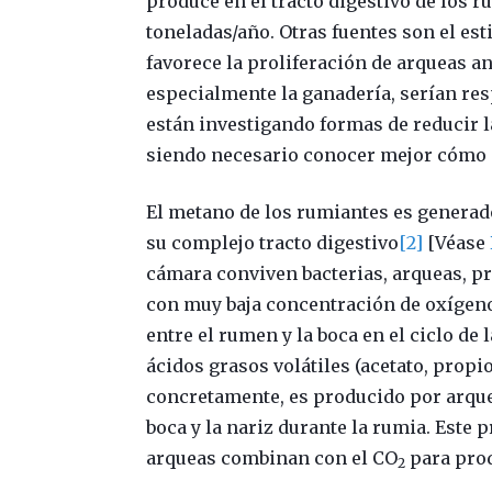
produce en el tracto digestivo de los 
toneladas/año. Otras fuentes son el est
favorece la proliferación de arqueas a
especialmente la ganadería, serían res
están investigando formas de reducir l
siendo necesario conocer mejor cómo 
El metano de los rumiantes es generad
su complejo tracto digestivo
[2]
[Véase
cámara conviven bacterias, arqueas, pr
con muy baja concentración de oxígeno.
entre el rumen y la boca en el ciclo de
ácidos grasos volátiles (acetato, propi
concretamente, es producido por arquea
boca y la nariz durante la rumia. Este
arqueas combinan con el CO
para prod
2