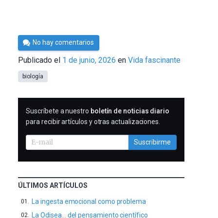
Por
No hay comentarios
César
Publicado el
1 de junio, 2026
en
Vida fascinante
Tomé
biología
SUSCRIBIRME
Suscríbete a nuestro
boletín de noticias diario
para recibir artículos y otras actualizaciones.
Suscribirme
ÚLTIMOS ARTÍCULOS
La ingesta emocional como problema
La Odisea… del pensamiento científico