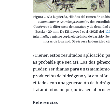
Figura 2. A la izquierda, ciliados del rumen de un bi
ruminantium
e
Isotricha prostoma
) y dos entodin
Obsérvese la diferencia de tamaños y de densidad c
Escala = 20 mm. De Kišidayová et al. (2021) doi:
10
intestinalis
, a microscopía electrónica de barrido. Se
micras de longitud. Obsérvese la densidad cili
¿Tienen estos resultados aplicación pa
Es probable que sea así. Los dos géner
pueden ser dianas para un tratamiento
producción de hidrógeno y la emisión 
ciliados con una generación de hidró
tratamientos no perjudicasen al proces
Referencias