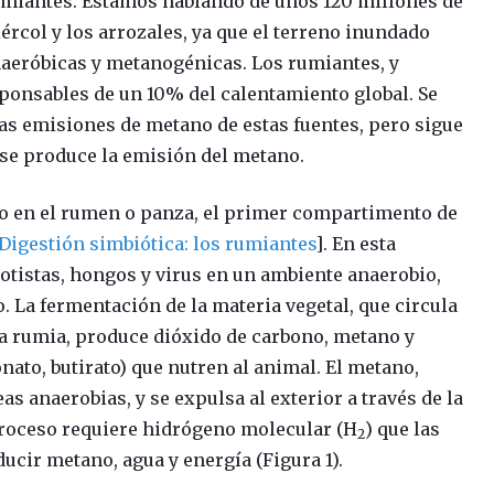
rumiantes. Estamos hablando de unos 120 millones de
iércol y los arrozales, ya que el terreno inundado
naeróbicas y metanogénicas. Los rumiantes, y
ponsables de un 10% del calentamiento global. Se
as emisiones de metano de estas fuentes, pero sigue
se produce la emisión del metano.
o en el rumen o panza, el primer compartimento de
Digestión simbiótica: los rumiantes
]. En esta
otistas, hongos y virus en un ambiente anaerobio,
 La fermentación de la materia vegetal, que circula
 la rumia, produce dióxido de carbono, metano y
onato, butirato) que nutren al animal. El metano,
s anaerobias, y se expulsa al exterior a través de la
 proceso requiere hidrógeno molecular (H
) que las
2
ucir metano, agua y energía (Figura 1).