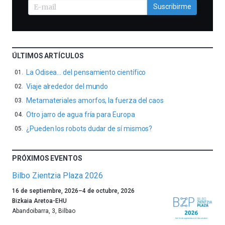
Suscribirme
ÚLTIMOS ARTÍCULOS
La Odisea… del pensamiento científico
Viaje alrededor del mundo
Metamateriales amorfos, la fuerza del caos
Otro jarro de agua fría para Europa
¿Pueden los robots dudar de sí mismos?
PRÓXIMOS EVENTOS
Bilbo Zientzia Plaza 2026
Un
16 de septiembre, 2026
–
4 de octubre, 2026
año
Bizkaia Aretoa-EHU
más,
Abandoibarra, 3
,
Bilbao
Bilbao