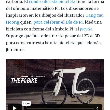
carbono. El
cuadro de esta bicicleta
tiene la forma
del símbolo matemático Pi. Los diseñadores se
inspiraron en los dibujos del ilustrador
Tang Yau
Hoong
quien,
para celebrar el Día de Pi
, ideó una
bicicleta con forma del símbolo Pi, el
picycle
.
Supongo que fue todo un reto pasar del 2D al 3D
para construir esta bonita bicicleta que, además,
¡funciona!