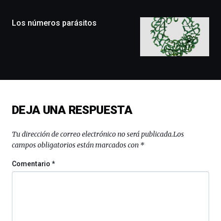
ciudad
de
monólogos,
Los números parásitos
exposiciones,
conferencias,
docufórums
y
espectáculos
de
ciencia
del
DEJA UNA RESPUESTA
16
de
septiembre
Tu dirección de correo electrónico no será publicada.
Los
al
campos obligatorios están marcados con
*
4
de
Comentario
*
octubre.
La
iniciativa,
organizada
por
la