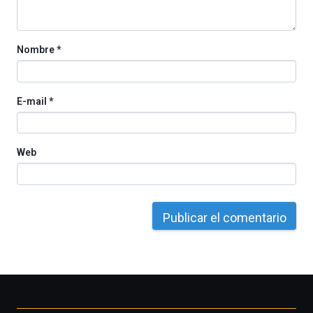
Cátedra…
Nombre
*
E-mail
*
Web
Otros