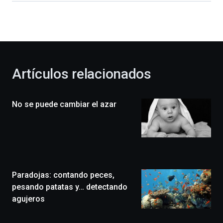
dará
la
bienvenida
al
otoño
con
la
Artículos relacionados
celebración
de
la
No se puede cambiar el azar
novena
edición
de
Bilbo
Zientzia
Plaza
(BZP),
Paradojas: contando peces,
un
festival
pesando patatas y… detectando
que
agujeros
llenará
la