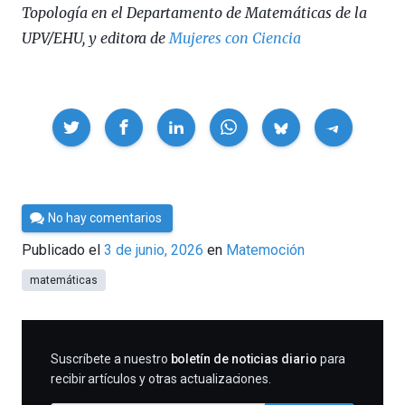
Topología en el Departamento de Matemáticas de la
UPV/EHU, y editora de
Mujeres con Ciencia
Compartir
Por
No hay comentarios
César
Publicado el
3 de junio, 2026
en
Matemoción
Tomé
matemáticas
SUSCRIBIRME
Suscríbete a nuestro
boletín de noticias diario
para
recibir artículos y otras actualizaciones.