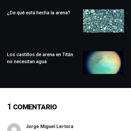
Plaza
(BZP),
¿De qué está hecha la arena?
un
festival
que
llenará
la
ciudad
de
monólogos,
Los castillos de arena en Titán
exposiciones,
no necesitan agua
conferencias,
docufórums
y
espectáculos
de
ciencia
del
1
COMENTARIO
16
de
septiembre
al
Jorge Miguel Lertora
4