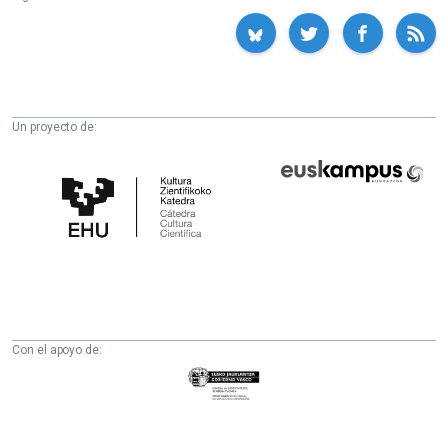
Un proyecto de:
Cátedra
Euskampus
de
Fundazioa
Cultura
Científica
de
la
UPV/EHU
Con el apoyo de:
Eusko
Jaurlaritza
-