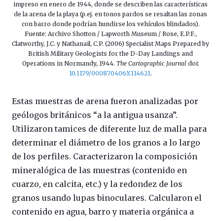
impreso en enero de 1944, donde se describen las características
de la arena de la playa (p.ej. en tonos pardos se resaltan las zonas
con barro donde podrían hundirse los vehículos blindados).
Fuente: Archivo Shotton / Lapworth Museum / Rose, E.P.F.,
Clatworthy, J.C. y Nathanail, C.P. (2006) Specialist Maps Prepared by
British Military Geologists for the D-Day Landings and
Operations in Normandy, 1944.
The Cartographic Journal
doi:
10.1179/000870406X114621
.
Estas muestras de arena fueron analizadas por
geólogos británicos “a la antigua usanza”.
Utilizaron tamices de diferente luz de malla para
determinar el diámetro de los granos a lo largo
de los perfiles. Caracterizaron la composición
mineralógica de las muestras (contenido en
cuarzo, en calcita, etc.) y la redondez de los
granos usando lupas binoculares. Calcularon el
contenido en agua, barro y materia orgánica a