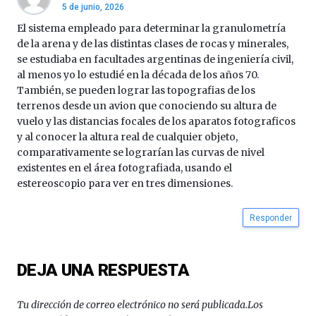
5 de junio, 2026
de
octubre.
El sistema empleado para determinar la granulometría
La
de la arena y de las distintas clases de rocas y minerales,
iniciativa,
se estudiaba en facultades argentinas de ingeniería civil,
organizada
al menos yo lo estudié en la década de los años 70.
por
También, se pueden lograr las topografias de los
la
terrenos desde un avion que conociendo su altura de
Cátedra…
vuelo y las distancias focales de los aparatos fotograficos
y al conocer la altura real de cualquier objeto,
comparativamente se lograrían las curvas de nivel
existentes en el área fotografiada, usando el
estereoscopio para ver en tres dimensiones.
Responder
DEJA UNA RESPUESTA
Tu dirección de correo electrónico no será publicada.
Los