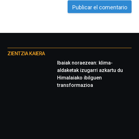
Otros
proyectos
ZIENTZIA KAIERA
Ibaiak noraezean: klima-
aldaketak izugarri azkartu du
Himalaiako ibilguen
transformazioa