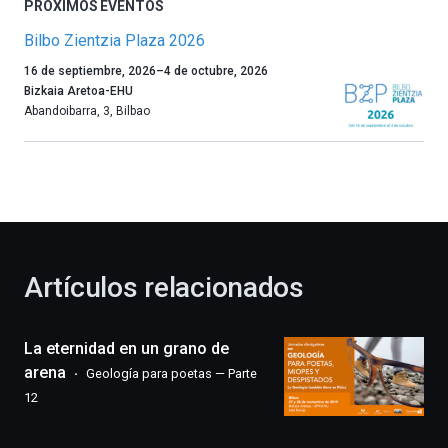
PRÓXIMOS EVENTOS
Bilbo Zientzia Plaza 2026
Un
16 de septiembre, 2026
–
4 de octubre, 2026
año
Bizkaia Aretoa-EHU
más,
Abandoibarra, 3
,
Bilbao
Bilbao
dará
la
bienvenida
al
otoño
con
la
Artículos relacionados
celebración
de
la
La eternidad en un grano de
novena
edición
arena
Geología para poetas — Parte
de
12
Bilbo
Zientzia