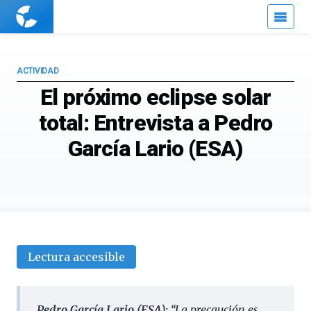
Cuaderno
de
Cultura
Científica
ACTIVIDAD
El próximo eclipse solar
total: Entrevista a Pedro
García Lario (ESA)
Lectura accesible
Pedro García Lario (ESA):
“La precaución es