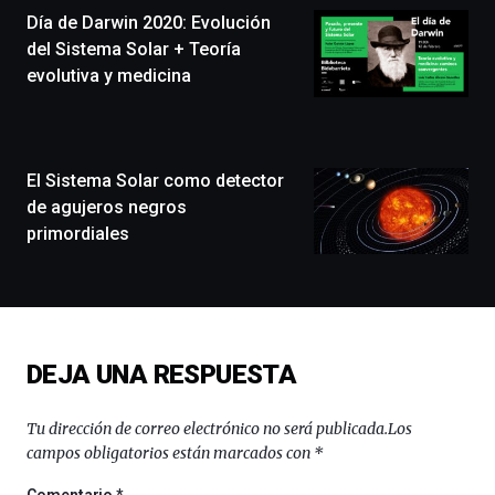
Día de Darwin 2020: Evolución
un
festival
del Sistema Solar + Teoría
que
evolutiva y medicina
llenará
la
ciudad
de
monólogos,
El Sistema Solar como detector
exposiciones,
de agujeros negros
conferencias,
primordiales
docufórums
y
espectáculos
de
ciencia
del
DEJA UNA RESPUESTA
16
de
septiembre
Tu dirección de correo electrónico no será publicada.
Los
al
campos obligatorios están marcados con
*
4
de