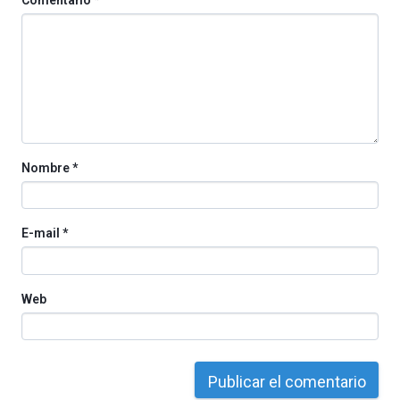
Comentario
*
octubre.
La
iniciativa,
organizada
por
la
Cátedra…
Nombre
*
E-mail
*
Web