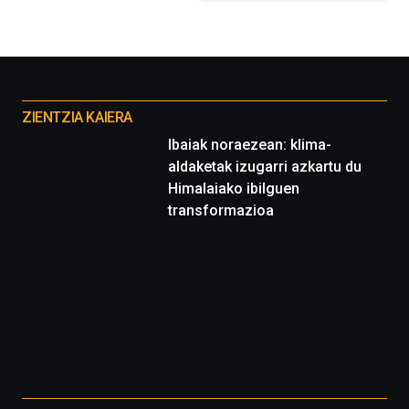
Otros
proyectos
ZIENTZIA KAIERA
Ibaiak noraezean: klima-
aldaketak izugarri azkartu du
Himalaiako ibilguen
transformazioa