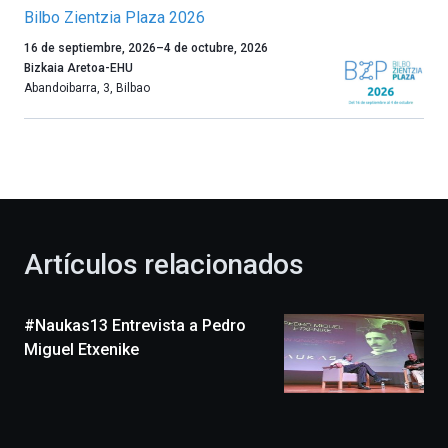
Bilbo Zientzia Plaza 2026
Un
16 de septiembre, 2026
–
4 de octubre, 2026
año
Bizkaia Aretoa-EHU
más,
Abandoibarra, 3
,
Bilbao
Bilbao
dará
la
bienvenida
al
otoño
con
la
Artículos relacionados
celebración
de
la
#Naukas13 Entrevista a Pedro
novena
edición
Miguel Etxenike
de
Bilbo
Zientzia
Plaza
(BZP),