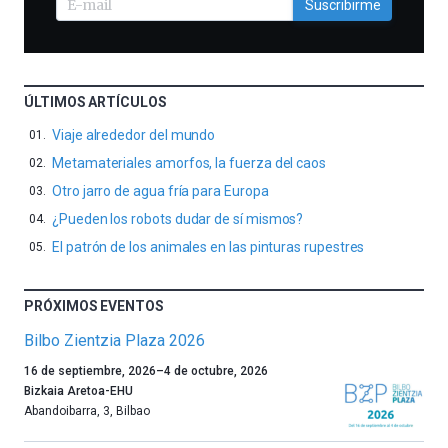
Suscribirme
ÚLTIMOS ARTÍCULOS
Viaje alrededor del mundo
Metamateriales amorfos, la fuerza del caos
Otro jarro de agua fría para Europa
¿Pueden los robots dudar de sí mismos?
El patrón de los animales en las pinturas rupestres
PRÓXIMOS EVENTOS
Bilbo Zientzia Plaza 2026
Un
16 de septiembre, 2026
–
4 de octubre, 2026
año
Bizkaia Aretoa-EHU
más,
Abandoibarra, 3
,
Bilbao
Bilbao