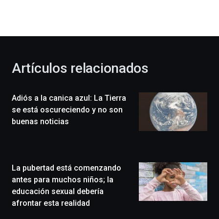
dará
la
bienvenida
al
otoño
con
la
Artículos relacionados
celebración
de
la
Adiós a la canica azul: La Tierra
novena
edición
se está oscureciendo y no son
de
buenas noticias
Bilbo
Zientzia
Plaza
(BZP),
La pubertad está comenzando
un
festival
antes para muchos niños; la
que
educación sexual debería
llenará
afrontar esta realidad
la
ciudad