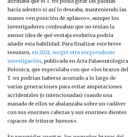
afirmaba que el
T. rex
podía girar las palmas
hacia adentro si así lo deseaba, manteniendo las
manos «en posición de aplauso», aunque los
investigadores confesaban que no tenían la
menor idea de qué ventaja evolutiva podría
añadir esta habilidad. Para finalizar este breve
resumen,
en 2021, surgió otra sorprendente
investigación
, publicada en Acta Palaeontologica
Polonica, que especulaba con que «los brazos del
T. rex
podrían haberse acortado a lo largo de
varias generaciones para evitar amputaciones
accidentales (o intencionadas) cuando una
manada de ellos se abalanzaba sobre un cadáver
con sus enormes cabezas y sus enormes dientes
capaces de triturar huesos».
En resumidas cuentas, los pequeños brazos del