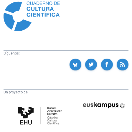
Síguenos:
Un proyecto de:
Cátedra
Euskampus
de
Fundazioa
Cultura
Científica
de