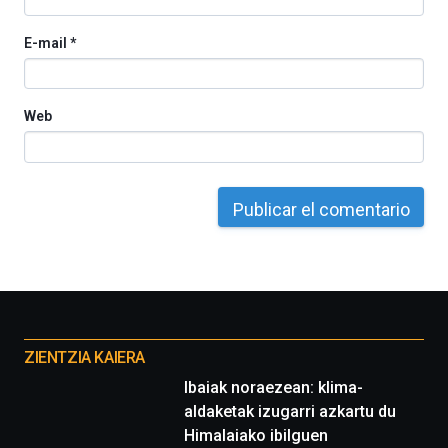
E-mail
*
Web
Otros
proyectos
ZIENTZIA KAIERA
Ibaiak noraezean: klima-
aldaketak izugarri azkartu du
Himalaiako ibilguen