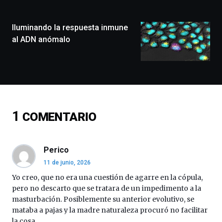
de
monólogos,
Iluminando la respuesta inmune
exposiciones,
conferencias,
al ADN anómalo
docufórums
y
espectáculos
de
ciencia
del
16
1
COMENTARIO
de
septiembre
al
4
Perico
de
11 de junio, 2026
octubre.
La
Yo creo, que no era una cuestión de agarre en la cópula,
iniciativa,
pero no descarto que se tratara de un impedimento a la
organizada
masturbación. Posiblemente su anterior evolutivo, se
por
mataba a pajas y la madre naturaleza procuró no facilitar
la
la cosa.