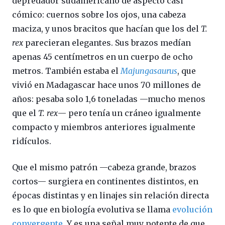
depredador sudamericano de aspecto casi
cómico: cuernos sobre los ojos, una cabeza
maciza, y unos bracitos que hacían que los del
T.
rex
parecieran elegantes. Sus brazos medían
apenas 45 centímetros en un cuerpo de ocho
metros. También estaba el
Majungasaurus
, que
vivió en Madagascar hace unos 70 millones de
años: pesaba solo 1,6 toneladas —mucho menos
que el
T. rex
— pero tenía un cráneo igualmente
compacto y miembros anteriores igualmente
ridículos.
Que el mismo patrón —cabeza grande, brazos
cortos— surgiera en continentes distintos, en
épocas distintas y en linajes sin relación directa
es lo que en biología evolutiva se llama
evolución
convergente
. Y es una señal muy potente de que