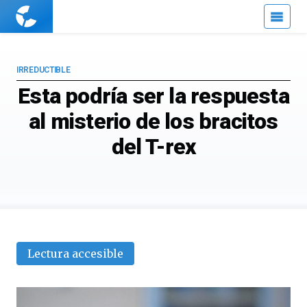
Cuaderno
de
Cultura
Científica
IRREDUCTIBLE
Esta podría ser la respuesta
al misterio de los bracitos
del T-rex
Lectura accesible