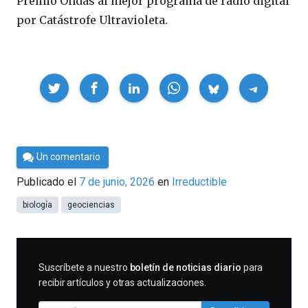
Premio Ondas al mejor programa de radio digital
por Catástrofe Ultravioleta.
Compartir
Por
Un comentario
César
Publicado el
7 de junio, 2026
en
Irreductible
Tomé
biología
geociencias
SUSCRIBIRME
Suscríbete a nuestro
boletín de noticias diario
para
recibir artículos y otras actualizaciones.