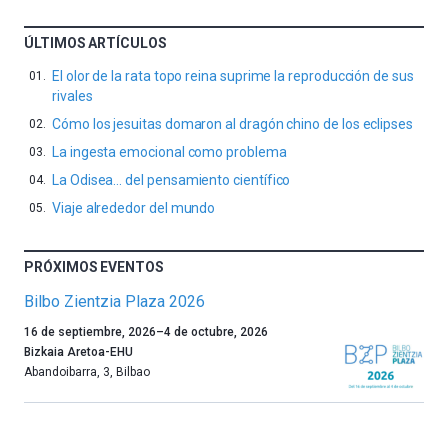
ÚLTIMOS ARTÍCULOS
El olor de la rata topo reina suprime la reproducción de sus
rivales
Cómo los jesuitas domaron al dragón chino de los eclipses
La ingesta emocional como problema
La Odisea… del pensamiento científico
Viaje alrededor del mundo
PRÓXIMOS EVENTOS
Bilbo Zientzia Plaza 2026
Un
16 de septiembre, 2026
–
4 de octubre, 2026
año
Bizkaia Aretoa-EHU
más,
Abandoibarra, 3
,
Bilbao
Bilbao
dará
la