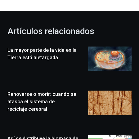
bienvenida
al
otoño
con
la
Artículos relacionados
celebración
de
la
La mayor parte de la vida en la
novena
edición
Tierra está aletargada
de
Bilbo
Zientzia
Plaza
(BZP),
Renovarse o morir: cuando se
un
festival
atasca el sistema de
que
reciclaje cerebral
llenará
la
ciudad
de
monólogos,
Así se distribuye la biomasa de