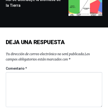
exposiciones,
la Tierra
conferencias,
docufórums
y
espectáculos
de
ciencia
del
DEJA UNA RESPUESTA
16
de
septiembre
Tu dirección de correo electrónico no será publicada.
Los
al
campos obligatorios están marcados con
*
4
de
Comentario
*
octubre.
La
iniciativa,
organizada
por
la
Cátedra…