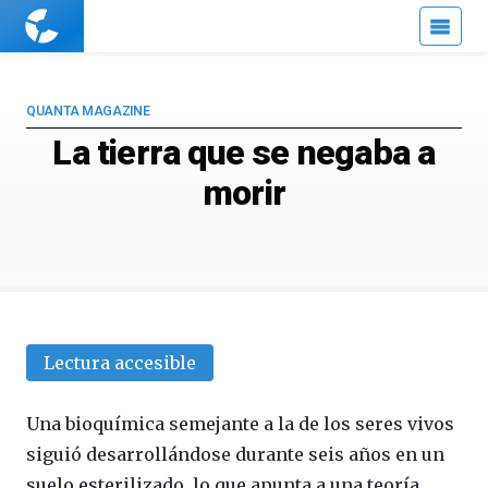
Cuaderno
de
Cultura
Científica
QUANTA MAGAZINE
La tierra que se negaba a
morir
Lectura accesible
Una bioquímica semejante a la de los seres vivos
siguió desarrollándose durante seis años en un
suelo esterilizado, lo que apunta a una teoría