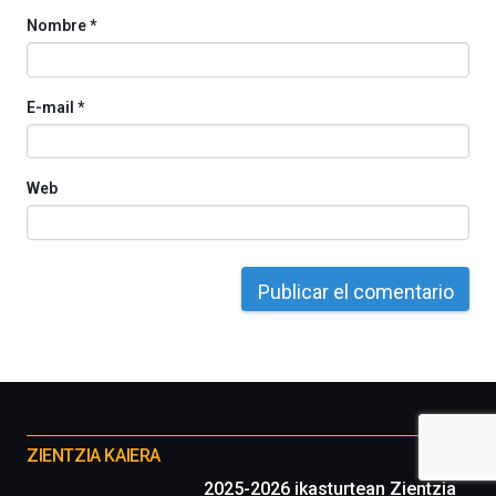
Nombre
*
E-mail
*
Web
Otros
proyectos
ZIENTZIA KAIERA
2025-2026 ikasturtean Zientzia