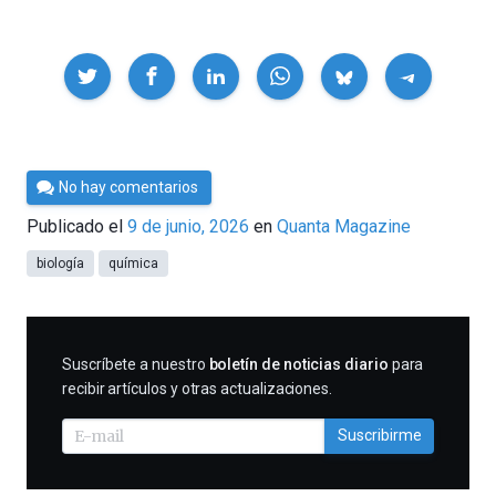
Compartir
Por
No hay comentarios
César
Publicado el
9 de junio, 2026
en
Quanta Magazine
Tomé
biología
química
SUSCRIBIRME
Suscríbete a nuestro
boletín de noticias diario
para
recibir artículos y otras actualizaciones.
Suscribirme