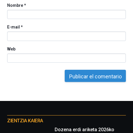
Nombre
*
E-mail
*
Web
Otros
proyectos
ZIENTZIA KAIERA
Dozena erdi ariketa 2026ko