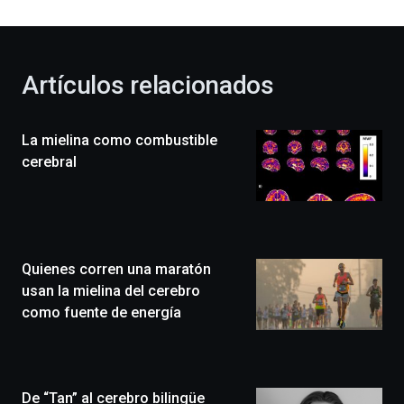
al
otoño
con
la
Artículos relacionados
celebración
de
la
La mielina como combustible
novena
edición
cerebral
de
Bilbo
Zientzia
Plaza
(BZP),
Quienes corren una maratón
un
festival
usan la mielina del cerebro
que
como fuente de energía
llenará
la
ciudad
de
monólogos,
De “Tan” al cerebro bilingüe