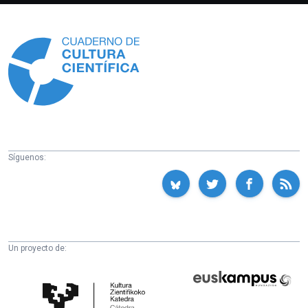
Información
Síguenos:
Un proyecto de:
Cátedra
Euskampus
de
Fundazioa
Cultura