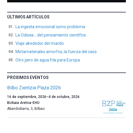
ÚLTIMOS ARTÍCULOS
La ingesta emocional como problema
La Odisea… del pensamiento científico
Viaje alrededor del mundo
Metamateriales amorfos, la fuerza del caos
Otro jarro de agua fría para Europa
PRÓXIMOS EVENTOS
Bilbo Zientzia Plaza 2026
Un
16 de septiembre, 2026
–
4 de octubre, 2026
año
Bizkaia Aretoa-EHU
más,
Abandoibarra, 3
,
Bilbao
Bilbao
dará
la
bienvenida