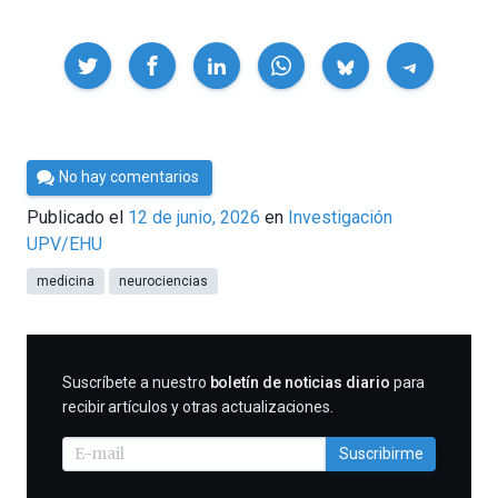
Compartir
Por
No hay comentarios
César
Publicado el
12 de junio, 2026
en
Investigación
Tomé
UPV/EHU
medicina
neurociencias
SUSCRIBIRME
Suscríbete a nuestro
boletín de noticias diario
para
recibir artículos y otras actualizaciones.
Suscribirme