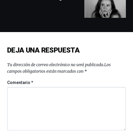
exposiciones,
conferencias,
docufórums
y
espectáculos
de
ciencia
del
DEJA UNA RESPUESTA
16
de
septiembre
Tu dirección de correo electrónico no será publicada.
Los
al
campos obligatorios están marcados con
*
4
de
Comentario
*
octubre.
La
iniciativa,
organizada
por
la
Cátedra…