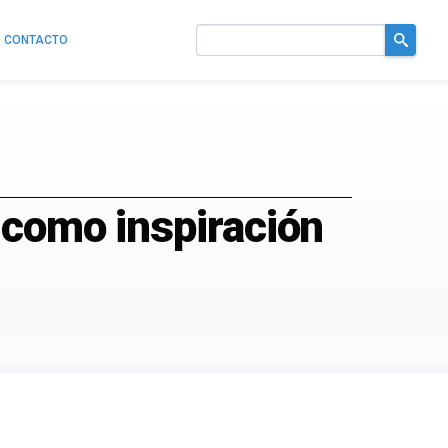
CONTACTO
Buscar
en
el
sitio
 como inspiración