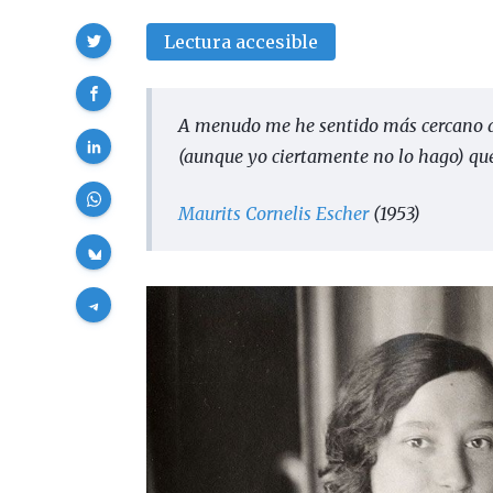
Compartir
Lectura accesible
A menudo me he sentido más cercano a 
(
aunque yo ciertamente no lo hago
)
que
Maurits Cornelis Escher
(1953)