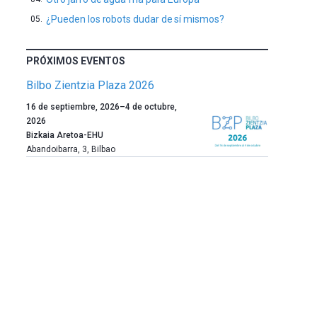
¿Pueden los robots dudar de sí mismos?
PRÓXIMOS EVENTOS
Bilbo Zientzia Plaza 2026
Un
16 de septiembre, 2026
–
4 de octubre,
año
2026
más,
Bizkaia Aretoa-EHU
Bilbao
Abandoibarra, 3
,
Bilbao
dará
la
bienvenida
al
otoño
con
la
celebración
de
la
novena