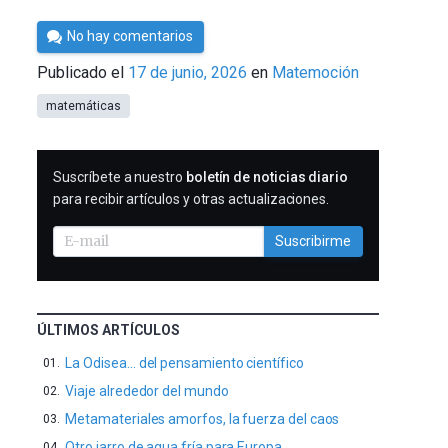
Por
No hay comentarios
César
Publicado el
17 de junio, 2026
en
Matemoción
Tomé
matemáticas
SUSCRIBIRME
Suscríbete a nuestro
boletín de noticias diario
para recibir artículos y otras actualizaciones.
Suscribirme
ÚLTIMOS ARTÍCULOS
La Odisea… del pensamiento científico
Viaje alrededor del mundo
Metamateriales amorfos, la fuerza del caos
Otro jarro de agua fría para Europa