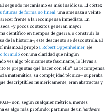
. El segundo mecanismo es más insidioso. El córtex
s futuras de forma no lineal
: una amenaza a veinte
parecer frente a la recompensa inmediata. En
ínseca –y pocos contextos generan mayor
a científico en tiempos de guerra, o construir la
 de la historia–, este descuento se descontrola. El
 sí mismo.El propio
J. Robert Oppenheimer
, eje
lo formuló
con una claridad que ningún
do ves algo técnicamente fascinante, lo llevas a
xito te preguntas qué hacer con ello”. La recompensa
cia matemática, su complejidad técnica– superaba
que descriptibles numéricamente, eran abstractas y
 2023– son, según cualquier métrica, mentes
ma es algo más profundo: partimos de un
hardware