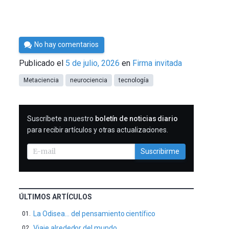
Por
No hay comentarios
César
Publicado el
5 de julio, 2026
en
Firma invitada
Tomé
Metaciencia
neurociencia
tecnología
SUSCRIBIRME
Suscríbete a nuestro
boletín de noticias diario
para recibir artículos y otras actualizaciones.
Suscribirme
ÚLTIMOS ARTÍCULOS
La Odisea… del pensamiento científico
Viaje alrededor del mundo