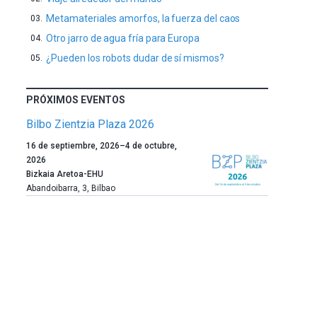
Metamateriales amorfos, la fuerza del caos
Otro jarro de agua fría para Europa
¿Pueden los robots dudar de sí mismos?
PRÓXIMOS EVENTOS
Bilbo Zientzia Plaza 2026
Un
16 de septiembre, 2026
–
4 de octubre,
año
2026
más,
Bizkaia Aretoa-EHU
Bilbao
Abandoibarra, 3
,
Bilbao
dará
la
bienvenida
al
otoño
con
la
celebración
de