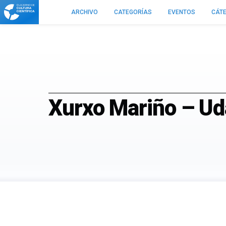
Cuaderno
ARCHIVO
CATEGORÍAS
EVENTOS
CÁTE
de
Cultura
Científica
Xurxo Mariño – Ud