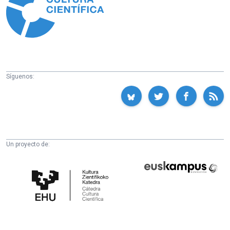
Síguenos:
Un proyecto de:
Cátedra
Euskampus
de
Fundazioa
Cultura
Científica
de
la