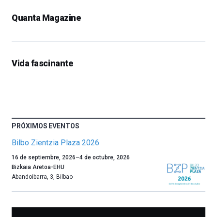
Quanta Magazine
Vida fascinante
PRÓXIMOS EVENTOS
Bilbo Zientzia Plaza 2026
Un
16 de septiembre, 2026
–
4 de octubre, 2026
año
Bizkaia Aretoa-EHU
más,
Abandoibarra, 3
,
Bilbao
Bilbao
dará
la
bienvenida