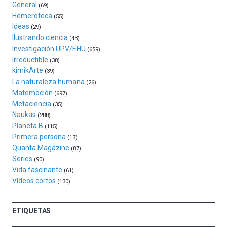
General
exposiciones,
(69)
conferencias,
Hemeroteca
(55)
docufórums
Ideas
(29)
y
Ilustrando ciencia
(43)
espectáculos
Investigación UPV/EHU
(659)
de
Irreductible
(38)
ciencia
kimikArte
(39)
del
La naturaleza humana
(26)
16
Matemoción
(697)
de
Metaciencia
(35)
septiembre
Naukas
al
(288)
Planeta B
4
(115)
de
Primera persona
(13)
octubre.
Quanta Magazine
(87)
La
Series
(90)
iniciativa,
Vida fascinante
(61)
organizada
Vídeos cortos
(130)
por
la
Cátedra…
ETIQUETAS