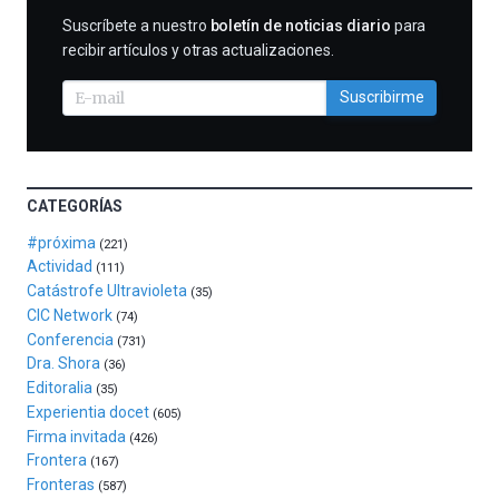
al
SUSCRIBIRME
Suscríbete a nuestro
boletín de noticias diario
para
otoño
recibir artículos y otras actualizaciones.
con
la
Suscribirme
celebración
de
la
novena
edición
CATEGORÍAS
de
Bilbo
#próxima
(221)
Zientzia
Actividad
(111)
Plaza
Catástrofe Ultravioleta
(35)
(BZP),
CIC Network
(74)
un
Conferencia
(731)
festival
Dra. Shora
(36)
que
Editoralia
(35)
llenará
Experientia docet
(605)
la
Firma invitada
(426)
ciudad
Frontera
(167)
de
Fronteras
monólogos,
(587)