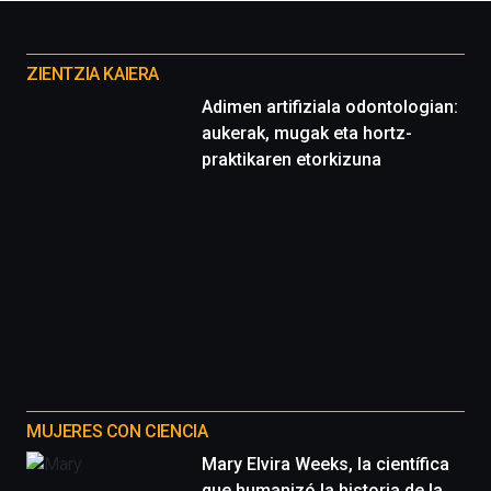
Otros
proyectos
ZIENTZIA KAIERA
Adimen artifiziala odontologian:
aukerak, mugak eta hortz-
praktikaren etorkizuna
MUJERES CON CIENCIA
Mary Elvira Weeks, la científica
que humanizó la historia de la