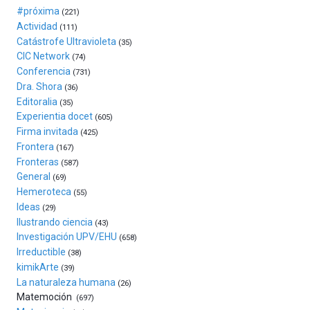
Bilbo
#próxima
(221)
Zientzia
Actividad
(111)
Plaza
Catástrofe Ultravioleta
(35)
(BZP),
CIC Network
(74)
un
Conferencia
(731)
festival
Dra. Shora
(36)
que
Editoralia
(35)
llenará
Experientia docet
(605)
la
Firma invitada
(425)
ciudad
Frontera
(167)
de
Fronteras
monólogos,
(587)
General
exposiciones,
(69)
conferencias,
Hemeroteca
(55)
docufórums
Ideas
(29)
y
Ilustrando ciencia
(43)
espectáculos
Investigación UPV/EHU
(658)
de
Irreductible
(38)
ciencia
kimikArte
(39)
del
La naturaleza humana
(26)
16
Matemoción
(697)
de