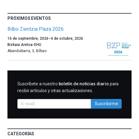
PRÓXIMOS EVENTOS
Bilbo Zientzia Plaza 2026
Un
16 de septiembre, 2026
–
4 de octubre, 2026
año
Bizkaia Aretoa-EHU
más,
Abandoibarra, 3
,
Bilbao
Bilbao
dará
la
bienvenida
al
SUSCRIBIRME
Suscríbete a nuestro
boletín de noticias diario
para
otoño
recibir artículos y otras actualizaciones.
con
la
Suscribirme
celebración
de
la
novena
edición
CATEGORÍAS
de