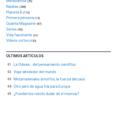
Metaciencia
(35)
septiembre
Naukas
al
(288)
Planeta B
4
(115)
de
Primera persona
(13)
octubre.
Quanta Magazine
(87)
La
Series
(90)
iniciativa,
Vida fascinante
(61)
organizada
Vídeos cortos
(130)
por
la
Cátedra…
ÚLTIMOS ARTÍCULOS
La Odisea… del pensamiento científico
Viaje alrededor del mundo
Metamateriales amorfos, la fuerza del caos
Otro jarro de agua fría para Europa
¿Pueden los robots dudar de sí mismos?