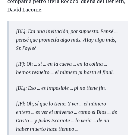
compañía petrolífera Rococo, dueña del Derleth,
David Lacome.
[DL]: Era una invitación, por supuesto. Pensé …
pensé que prometía algo más. ¿Hay algo más,
Sr. Foyle?
[JF]: Oh … sí … en la cueva … en la colina …
hemos resuelto … el número pi hasta el final.
[DL]: Eso … es imposible … pi no tiene fin.
[JF]: Oh, sí que lo tiene. Y ver … el número
entero … es ver el universo … como el Dios … de
Cristo … y Judas Iscariote … lo vería … de no
haber muerto hace tiempo …