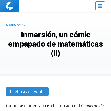
Cuaderno
de
Cultura
Científica
MATEMOCIÓN
Inmersión, un cómic
empapado de matemáticas
(II)
Lectura accesible
Como se comentaba en la entrada del
Cuaderno de