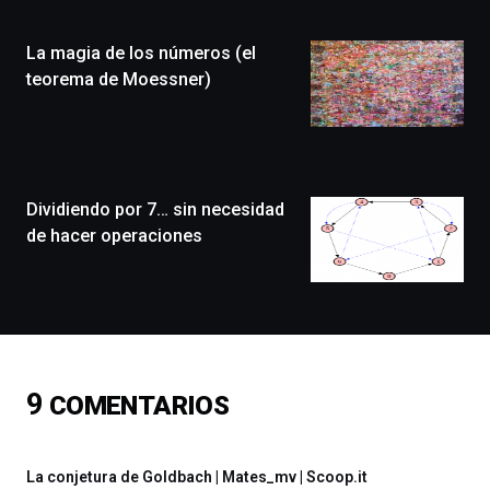
Plaza
(BZP),
La magia de los números (el
un
festival
teorema de Moessner)
que
llenará
la
ciudad
de
monólogos,
Dividiendo por 7… sin necesidad
exposiciones,
de hacer operaciones
conferencias,
docufórums
y
espectáculos
de
ciencia
del
9
COMENTARIOS
16
de
septiembre
al
La conjetura de Goldbach | Mates_mv | Scoop.it
4