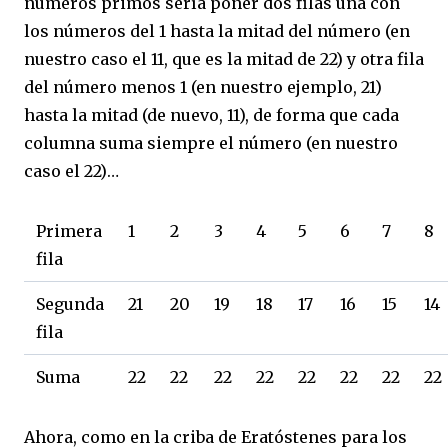
números primos sería poner dos filas una con
los números del 1 hasta la mitad del número (en
nuestro caso el 11, que es la mitad de 22) y otra fila
del número menos 1 (en nuestro ejemplo, 21)
hasta la mitad (de nuevo, 11), de forma que cada
columna suma siempre el número (en nuestro
caso el 22)…
Primera
1
2
3
4
5
6
7
8
fila
Segunda
21
20
19
18
17
16
15
14
fila
Suma
22
22
22
22
22
22
22
22
Ahora, como en la criba de Eratóstenes para los