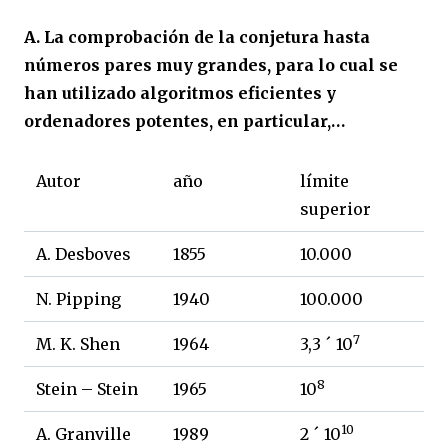
A. La comprobación de la conjetura hasta
números pares muy grandes, para lo cual se
han utilizado algoritmos eficientes y
ordenadores potentes, en particular,…
Autor
año
límite
superior
A. Desboves
1855
10.000
N. Pipping
1940
100.000
7
M. K. Shen
1964
3,3 ´ 10
8
Stein – Stein
1965
10
10
A. Granville
1989
2 ´ 10