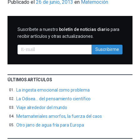
Publicado el
26 de junio, 2013
en
Matemoción
Cientifica
SUSCRIBIRME
Suscríbete a nuestro
boletín de noticias diario
para
recibir artículos y otras actualizaciones.
Suscribirme
ÚLTIMOS ARTÍCULOS
La ingesta emocional como problema
La Odisea… del pensamiento científico
Viaje alrededor del mundo
Metamateriales amorfos, la fuerza del caos
Otro jarro de agua fría para Europa