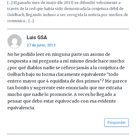
[…] El pasado mes de mayo (de 2013) se difundió velozmente a
de
través de la red que había sido demostrada la conjetura débil de
octubre.
Goldbach, llegando incluso a ser recogida la noticia por medios de
La
comunica… […]
iniciativa,
organizada
por
Luis GSA
la
27 de junio, 2013
Cátedra…
No he podido leer en ninguna parte un asomo de
respuesta a mi pregunta a mí mismo desde hace mucho:
¿por qué diablos nadie se refiere jamás a la conjetura de
Golbach bajo su forma claramente equivalente “todo
entero mayor que 4 equidista de dos primos”? Me parece
tan bonito y sugerente este enunciado que me extraña
mucho que nadie lo pronuncie. A veces he llegado a
pensar que debo estar equivocado con esa evidente
equivalencia.
Responder