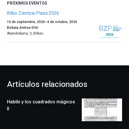
PRÓXIMOS EVENTOS
Bilbo Zientzia Plaza 2026
Un
16 de septiembre, 2026
–
4 de octubre, 2026
año
Bizkaia Aretoa-EHU
más,
Abandoibarra, 3
,
Bilbao
Bilbao
dará
la
bienvenida
al
otoño
con
la
Artículos relacionados
celebración
de
la
Habibi y los cuadrados mágicos
novena
edición
II
de
Bilbo
Zientzia