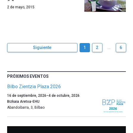
2 de mayo, 2015
Siguiente
1
2
…
6
PRÓXIMOS EVENTOS
Bilbo Zientzia Plaza 2026
Un
16 de septiembre, 2026
–
4 de octubre, 2026
año
Bizkaia Aretoa-EHU
más,
Abandoibarra, 3
,
Bilbao
Bilbao
dará
la
bienvenida