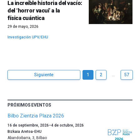
La increíble historia del vacío:
del ‘horror vacui’ a la
física cuántica
29 de mayo, 2026
Investigación UPV/EHU
Siguiente
1
2
…
57
PRÓXIMOS EVENTOS
Bilbo Zientzia Plaza 2026
Un
16 de septiembre, 2026
–
4 de octubre, 2026
año
Bizkaia Aretoa-EHU
más,
Abandoibarra, 3
,
Bilbao