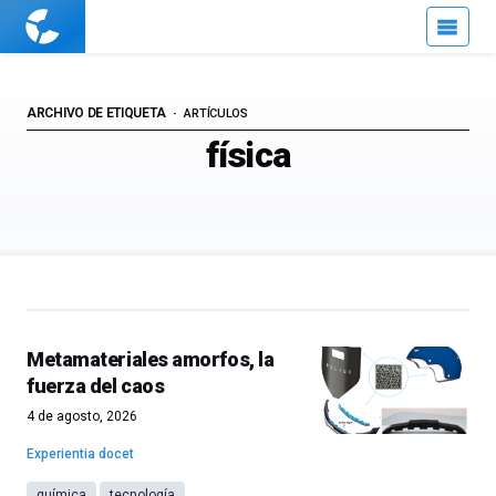
Cuaderno
de
Cultura
Científica
ARCHIVO DE ETIQUETA
ARTÍCULOS
física
Metamateriales amorfos, la
fuerza del caos
4 de agosto, 2026
Experientia docet
química
tecnología