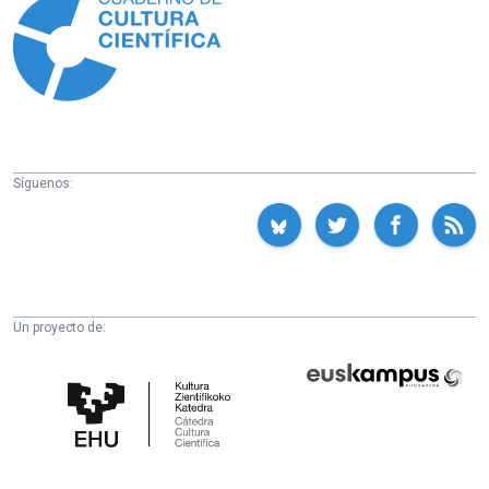
Síguenos:
Un proyecto de:
Cátedra
Euskampus
de
Fundazioa
Cultura
Científica
de
la