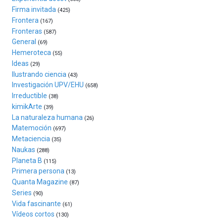
la
Firma invitada
(425)
ciudad
Frontera
(167)
de
Fronteras
monólogos,
(587)
General
exposiciones,
(69)
conferencias,
Hemeroteca
(55)
docufórums
Ideas
(29)
y
Ilustrando ciencia
(43)
espectáculos
Investigación UPV/EHU
(658)
de
Irreductible
(38)
ciencia
kimikArte
(39)
del
La naturaleza humana
(26)
16
Matemoción
(697)
de
Metaciencia
(35)
septiembre
Naukas
al
(288)
Planeta B
4
(115)
de
Primera persona
(13)
octubre.
Quanta Magazine
(87)
La
Series
(90)
iniciativa,
Vida fascinante
(61)
organizada
Vídeos cortos
(130)
por