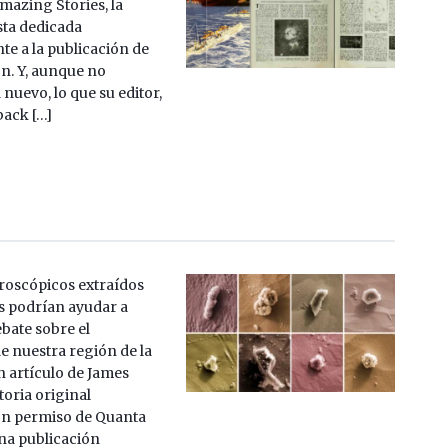
azing Stories, la
sta dedicada
te a la publicación de
ón. Y, aunque no
nuevo, lo que su editor,
ack […]
croscópicos extraídos
s podrían ayudar a
ebate sobre el
e nuestra región de la
n artículo de James
toria original
on permiso de Quanta
na publicación