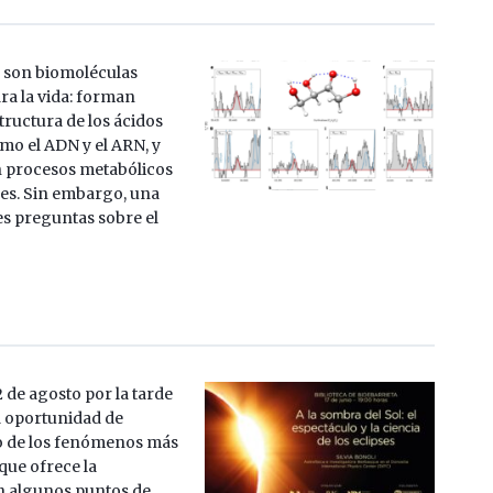
 son biomoléculas
ra la vida: forman
structura de los ácidos
mo el ADN y el ARN, y
n procesos metabólicos
es. Sin embargo, una
es preguntas sobre el
]
 de agosto por la tarde
 oportunidad de
o de los fenómenos más
ue ofrece la
n algunos puntos de