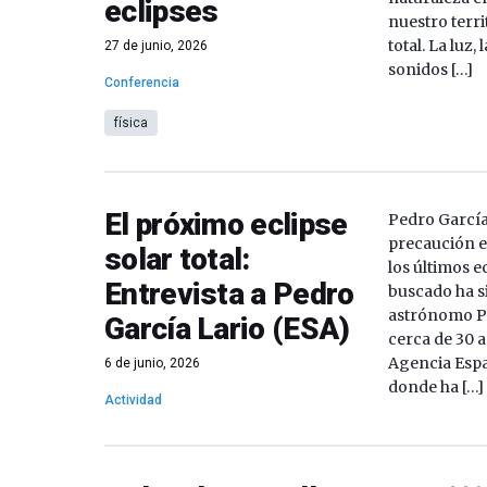
eclipses
nuestro terri
total. La luz,
27 de junio, 2026
sonidos […]
Conferencia
física
El próximo eclipse
Pedro García
precaución e
solar total:
los últimos e
Entrevista a Pedro
buscado ha si
astrónomo Pe
García Lario (ESA)
cerca de 30 a
Agencia Espa
6 de junio, 2026
donde ha […]
Actividad