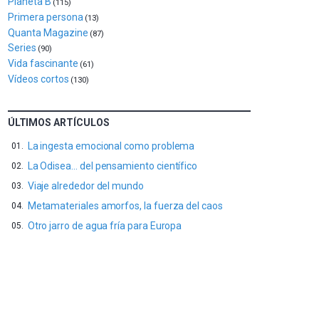
Planeta B
(115)
al
Primera persona
(13)
4
Quanta Magazine
de
(87)
octubre.
Series
(90)
La
Vida fascinante
(61)
iniciativa,
Vídeos cortos
(130)
organizada
por
la
ÚLTIMOS ARTÍCULOS
Cátedra…
La ingesta emocional como problema
La Odisea… del pensamiento científico
Viaje alrededor del mundo
Metamateriales amorfos, la fuerza del caos
Otro jarro de agua fría para Europa