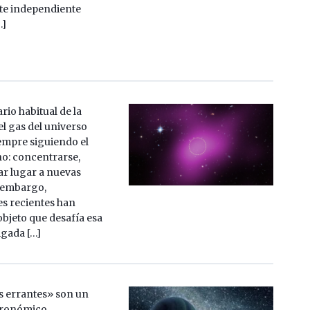
te independiente
…]
rio habitual de la
el gas del universo
iempre siguiendo el
o: concentrarse,
ar lugar a nuevas
n embargo,
s recientes han
objeto que desafía esa
igada […]
s errantes» son un
tronómico