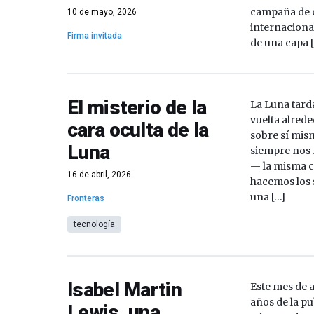
campaña de 
10 de mayo, 2026
internaciona
Firma invitada
de una capa 
El misterio de la
La Luna tard
vuelta alrede
cara oculta de la
sobre sí mis
Luna
siempre nos 
— la misma c
16 de abril, 2026
hacemos los
una […]
Fronteras
tecnología
Isabel Martin
Este mes de 
años de la pu
Lewis, una