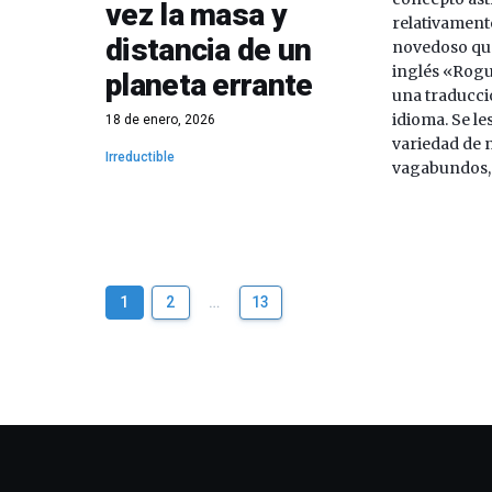
vez la masa y
relativamente
distancia de un
novedoso que
inglés «Rogu
planeta errante
una traducci
idioma. Se l
18 de enero, 2026
variedad de 
Irreductible
vagabundos, s
1
2
…
13