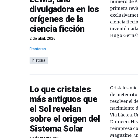
número de Am
divulgadora en los
primera revi
exclusivamen
orígenes de la
ciencia ficci
ciencia ficción
inventó nada 
Hugo Gernsb
2 de abril, 2026
Fronteras
historia
Lo que cristales
Cristales mi
de meteorito
más antiguos que
resolver el d
el Sol revelan
nacimiento d
Vía Láctea. U
sobre el origen del
Dinneen. His
Sistema Solar
reimpresa c
Magazine , u