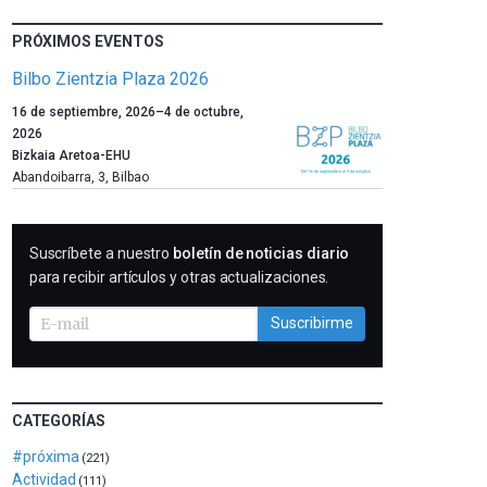
PRÓXIMOS EVENTOS
Bilbo Zientzia Plaza 2026
Un
16 de septiembre, 2026
–
4 de octubre,
año
2026
más,
Bizkaia Aretoa-EHU
Bilbao
Abandoibarra, 3
,
Bilbao
dará
la
bienvenida
SUSCRIBIRME
Suscríbete a nuestro
boletín de noticias diario
al
para recibir artículos y otras actualizaciones.
otoño
con
Suscribirme
la
celebración
de
la
novena
CATEGORÍAS
edición
#próxima
(221)
de
Actividad
Bilbo
(111)