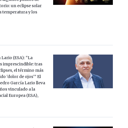
torio: un eclipse solar
 la temperatura y los
 Lario (ESA): “La
s imprescindible: tras
clipses, el término más
do ‘dolor de ojos’” El
dro García Lario lleva
ños vinculado a la
cial Europea (ESA),