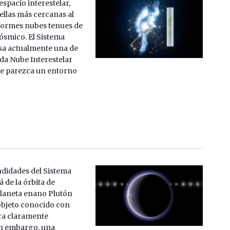
espacio interestelar,
rellas más cercanas al
enormes nubes tenues de
cósmico. El Sistema
esa actualmente una de
mada Nube Interestelar
e parezca un entorno
ndidades del Sistema
á de la órbita de
planeta enano Plutón
 objeto conocido con
ra claramente
in embargo, una