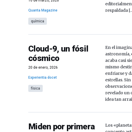
10 de marzo, 2026
editorialmen
respaldada [
Quanta Magazine
química
Cloud-9, un fósil
En el imagina
astronomía, 
cósmico
acaba casi s
mismo destin
20 de enero, 2026
enfriarse y d
Experientia docet
estrellas. Si
observacione
física
revelado un 
idea tan arra
Miden por primera
Los «planeta
concepto as