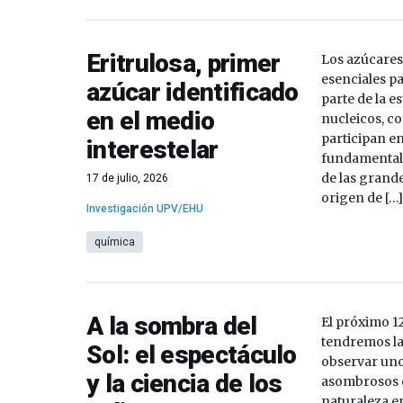
Eritrulosa, primer
Los azúcares
esenciales pa
azúcar identificado
parte de la e
en el medio
nucleicos, co
participan e
interestelar
fundamental
de las grand
17 de julio, 2026
origen de […
Investigación UPV/EHU
química
A la sombra del
El próximo 12
tendremos la
Sol: el espectáculo
observar un
y la ciencia de los
asombrosos q
naturaleza e