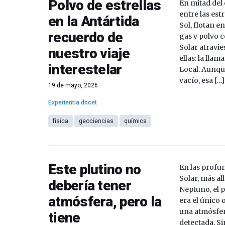
Polvo de estrellas
En mitad del 
entre las est
en la Antártida
Sol, flotan 
recuerdo de
gas y polvo 
Solar atravi
nuestro viaje
ellas: la lla
interestelar
Local. Aunqu
vacío, esa […]
19 de mayo, 2026
Experientia docet
física
geociencias
química
Este plutino no
En las profu
Solar, más all
debería tener
Neptuno, el 
atmósfera, pero la
era el único
una atmósfe
tiene
detectada. S