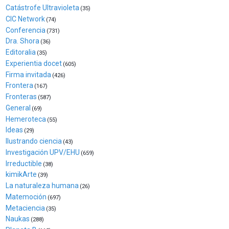
Zientzia
Catástrofe Ultravioleta
(35)
Plaza
CIC Network
(74)
(BZP),
Conferencia
(731)
un
Dra. Shora
(36)
festival
Editoralia
(35)
que
Experientia docet
(605)
llenará
Firma invitada
(426)
la
Frontera
(167)
ciudad
Fronteras
(587)
de
General
(69)
monólogos,
Hemeroteca
exposiciones,
(55)
Ideas
conferencias,
(29)
docufórums
Ilustrando ciencia
(43)
y
Investigación UPV/EHU
(659)
espectáculos
Irreductible
(38)
de
kimikArte
(39)
ciencia
La naturaleza humana
(26)
del
Matemoción
(697)
16
Metaciencia
(35)
de
Naukas
(288)
septiembre