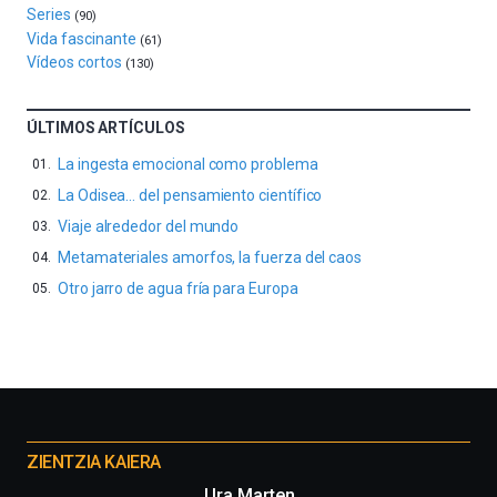
La
Series
(90)
iniciativa,
Vida fascinante
(61)
organizada
Vídeos cortos
(130)
por
la
Cátedra…
ÚLTIMOS ARTÍCULOS
La ingesta emocional como problema
La Odisea… del pensamiento científico
Viaje alrededor del mundo
Metamateriales amorfos, la fuerza del caos
Otro jarro de agua fría para Europa
Otros
proyectos
ZIENTZIA KAIERA
Ura Marten