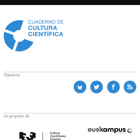
Información
Síguenos:
Un proyecto de:
Cátedra
Euskampus
de
Fundazioa
Cultura