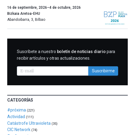
Un
16 de septiembre, 2026
–
4 de octubre, 2026
año
Bizkaia Aretoa-EHU
más,
Abandoibarra, 3
,
Bilbao
Bilbao
dará
la
bienvenida
al
SUSCRIBIRME
Suscríbete a nuestro
boletín de noticias diario
para
otoño
recibir artículos y otras actualizaciones.
con
la
Suscribirme
celebración
de
la
novena
edición
CATEGORÍAS
de
Bilbo
#próxima
(221)
Zientzia
Actividad
(111)
Plaza
Catástrofe Ultravioleta
(35)
(BZP),
CIC Network
(74)
un