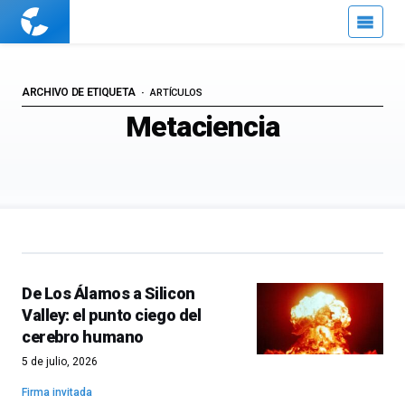
Cuaderno
de
Cultura
Científica
ARCHIVO DE ETIQUETA
ARTÍCULOS
Metaciencia
De Los Álamos a Silicon
Valley: el punto ciego del
cerebro humano
5 de julio, 2026
Firma invitada