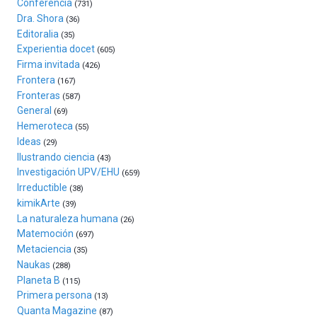
Conferencia
(731)
festival
Dra. Shora
(36)
que
Editoralia
(35)
llenará
Experientia docet
(605)
la
Firma invitada
(426)
ciudad
Frontera
(167)
de
Fronteras
monólogos,
(587)
General
exposiciones,
(69)
conferencias,
Hemeroteca
(55)
docufórums
Ideas
(29)
y
Ilustrando ciencia
(43)
espectáculos
Investigación UPV/EHU
(659)
de
Irreductible
(38)
ciencia
kimikArte
(39)
del
La naturaleza humana
(26)
16
Matemoción
(697)
de
Metaciencia
(35)
septiembre
Naukas
al
(288)
Planeta B
4
(115)
de
Primera persona
(13)
octubre.
Quanta Magazine
(87)