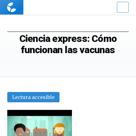
Cuaderno
de
Cultura
Científica
Ciencia express: Cómo
funcionan las vacunas
Lectura accesible