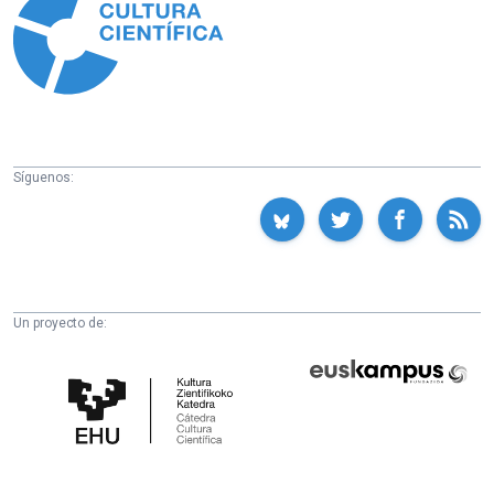
Síguenos:
Un proyecto de:
Cátedra
Euskampus
de
Fundazioa
Cultura
Científica
de
la