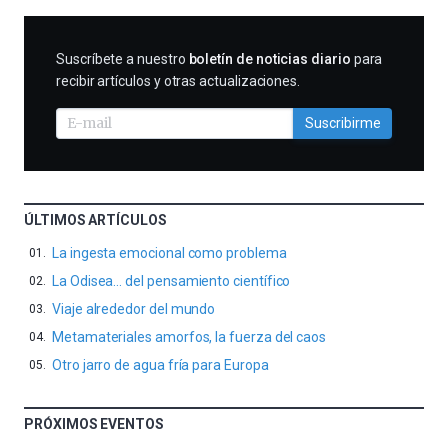
SUSCRIBIRME
Suscríbete a nuestro
boletín de noticias diario
para
recibir artículos y otras actualizaciones.
Suscribirme
ÚLTIMOS ARTÍCULOS
La ingesta emocional como problema
La Odisea… del pensamiento científico
Viaje alrededor del mundo
Metamateriales amorfos, la fuerza del caos
Otro jarro de agua fría para Europa
PRÓXIMOS EVENTOS