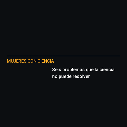
octubre.
La
iniciativa,
organizada
por
la
Cátedra…
MUJERES CON CIENCIA
Seis problemas que la ciencia
no puede resolver