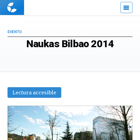
Cuaderno
de
Cultura
Científica
EVENTO
Naukas Bilbao 2014
Lectura accesible