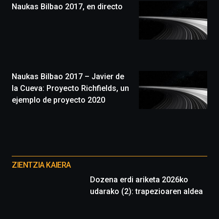
Naukas Bilbao 2017, en directo
un
festival
que
llenará
la
ciudad
de
monólogos,
Naukas Bilbao 2017 – Javier de
exposiciones,
la Cueva: Proyecto Richfields, un
conferencias,
ejemplo de proyecto 2020
docufórums
y
espectáculos
de
ciencia
Otros
del
proyectos
16
ZIENTZIA KAIERA
de
Dozena erdi ariketa 2026ko
septiembre
udarako (2): trapezioaren aldea
al
4
de