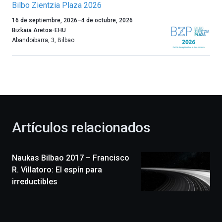
Bilbo Zientzia Plaza 2026
Un
16 de septiembre, 2026
–
4 de octubre, 2026
año
Bizkaia Aretoa-EHU
más,
Abandoibarra, 3
,
Bilbao
Bilbao
dará
la
bienvenida
al
otoño
con
la
Artículos relacionados
celebración
de
la
Naukas Bilbao 2017 – Francisco
novena
edición
R. Villatoro: El espín para
de
irreductibles
Bilbo
Zientzia
Plaza
(BZP),