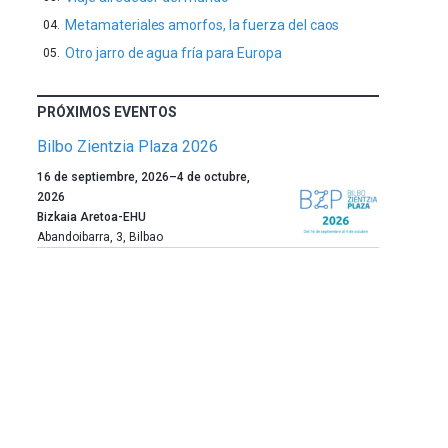
Metamateriales amorfos, la fuerza del caos
Otro jarro de agua fría para Europa
PRÓXIMOS EVENTOS
Bilbo Zientzia Plaza 2026
Un
16 de septiembre, 2026
–
4 de octubre,
año
2026
más,
Bizkaia Aretoa-EHU
Bilbao
Abandoibarra, 3
,
Bilbao
dará
la
bienvenida
al
otoño
con
la
celebración
de
la