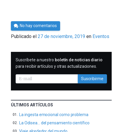
Por
No hay comentarios
César
Publicado el
27 de noviembre, 2019
en
Eventos
Tomé
SUSCRIBIRME
Suscríbete a nuestro
boletín de noticias diario
para recibir artículos y otras actualizaciones.
Suscribirme
ÚLTIMOS ARTÍCULOS
La ingesta emocional como problema
La Odisea… del pensamiento científico
Viaje alrededor del mundo