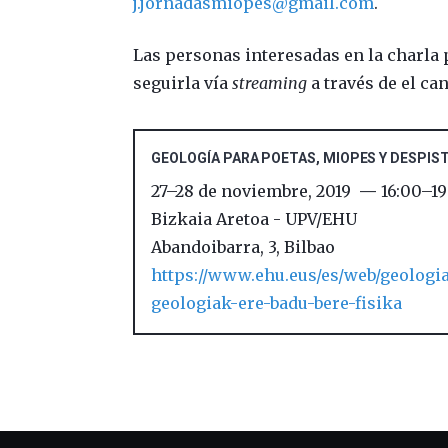
j.jornadasmiopes@gmail.com
.
Las personas interesadas en la charla
seguirla vía
streaming
a través de el ca
GEOLOGÍA PARA POETAS, MIOPES Y DESPIST
27
–
28 de noviembre, 2019
16:00
–
19
Bizkaia Aretoa - UPV/EHU
Abandoibarra, 3
,
Bilbao
https://www.ehu.eus/es/web/geologia
geologiak-ere-badu-bere-fisika