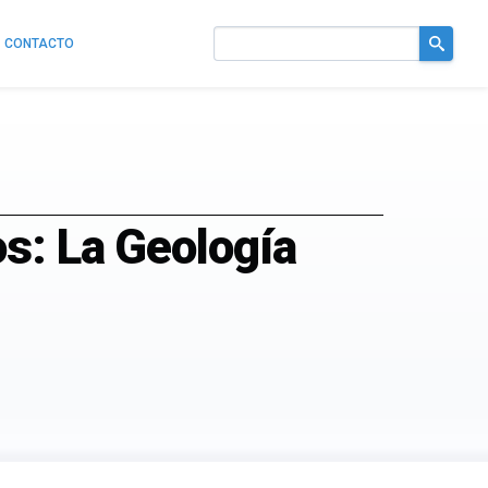
CONTACTO
Buscar
en
el
sitio
s: La Geología