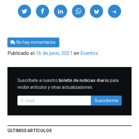
Compartir
Por
No hay comentarios
César
Publicado el
16 de junio, 2021
en
Eventos
Tomé
SUSCRIBIRME
Suscríbete a nuestro
boletín de noticias diario
para
recibir artículos y otras actualizaciones.
Suscribirme
ÚLTIMOS ARTÍCULOS