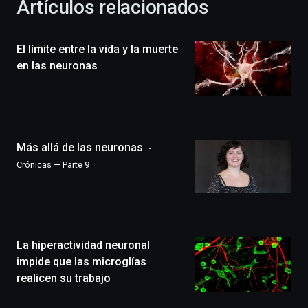
Artículos relacionados
celebración
de
la
El límite entre la vida y la muerte
novena
edición
en las neuronas
de
Bilbo
Zientzia
Plaza
(BZP),
Más allá de las neuronas
un
festival
Crónicas — Parte 9
que
llenará
la
ciudad
de
monólogos,
La hiperactividad neuronal
exposiciones,
impide que las microglías
conferencias,
realicen su trabajo
docufórums
y