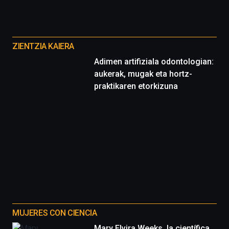
espectáculos
de
ciencia
Otros
del
proyectos
16
ZIENTZIA KAIERA
de
Adimen artifiziala odontologian:
septiembre
aukerak, mugak eta hortz-
al
4
praktikaren etorkizuna
de
octubre.
La
iniciativa,
organizada
por
la
Cátedra…
MUJERES CON CIENCIA
Mary Elvira Weeks, la científica