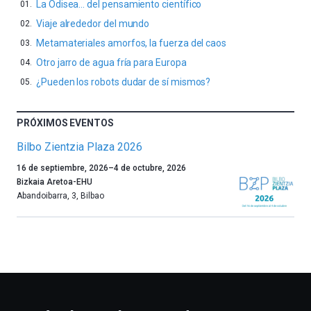
La Odisea… del pensamiento científico
Viaje alrededor del mundo
Metamateriales amorfos, la fuerza del caos
Otro jarro de agua fría para Europa
¿Pueden los robots dudar de sí mismos?
PRÓXIMOS EVENTOS
Bilbo Zientzia Plaza 2026
Un
16 de septiembre, 2026
–
4 de octubre, 2026
año
Bizkaia Aretoa-EHU
más,
Abandoibarra, 3
,
Bilbao
Bilbao
dará
la
bienvenida
al
otoño
con
la