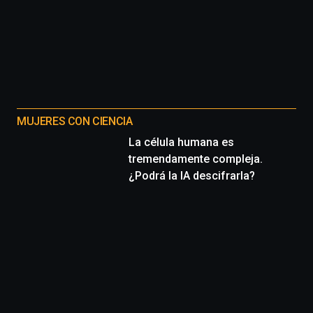
ciudad
de
monólogos,
exposiciones,
conferencias,
docufórums
y
espectáculos
MUJERES CON CIENCIA
de
ciencia
La célula humana es
del
tremendamente compleja.
16
¿Podrá la IA descifrarla?
de
septiembre
al
4
de
octubre.
La
iniciativa,
organizada
por