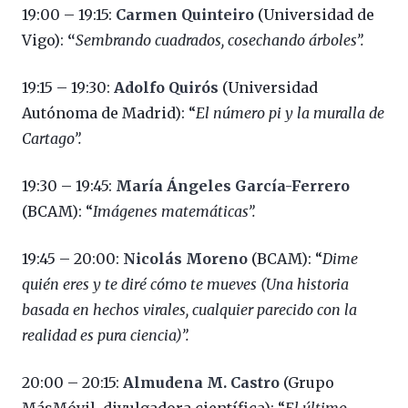
19:00 – 19:15:
Carmen Quinteiro
(Universidad de
Vigo):
“
Sembrando cuadrados, cosechando árboles”.
19:15 – 19:30:
Adolfo Quirós
(Universidad
Autónoma de Madrid): “
El número pi y la muralla de
Cartago”.
19:30 – 19:45:
María Ángeles García-Ferrero
(BCAM): “
Imágenes matemáticas”.
19:45 – 20:00:
Nicolás Moreno
(BCAM): “
Dime
quién eres y te diré cómo te mueves (Una historia
basada en hechos virales, cualquier parecido con la
realidad es pura ciencia)”.
20:00 – 20:15:
Almudena M. Castro
(Grupo