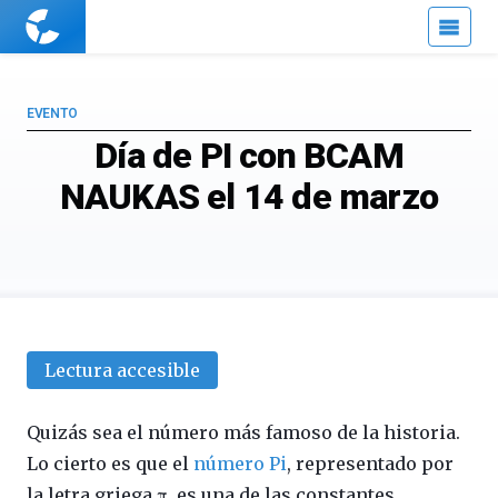
Cuaderno
de
Cultura
Científica
EVENTO
Día de PI con BCAM
NAUKAS el 14 de marzo
Lectura accesible
Quizás sea el número más famoso de la historia.
Lo cierto es que el
número Pi
, representado por
la letra griega π, es una de las constantes