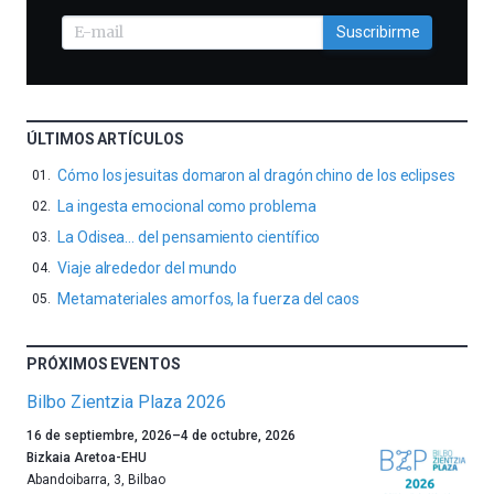
Suscribirme
ÚLTIMOS ARTÍCULOS
Cómo los jesuitas domaron al dragón chino de los eclipses
La ingesta emocional como problema
La Odisea… del pensamiento científico
Viaje alrededor del mundo
Metamateriales amorfos, la fuerza del caos
PRÓXIMOS EVENTOS
Bilbo Zientzia Plaza 2026
Un
16 de septiembre, 2026
–
4 de octubre, 2026
año
Bizkaia Aretoa-EHU
más,
Abandoibarra, 3
,
Bilbao