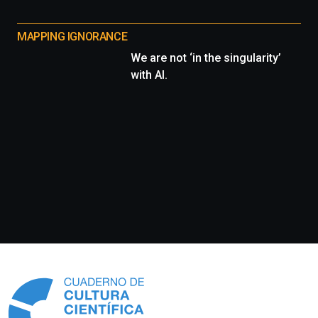
la
Cátedra…
MAPPING IGNORANCE
We are not ‘in the singularity’
with AI.
Información