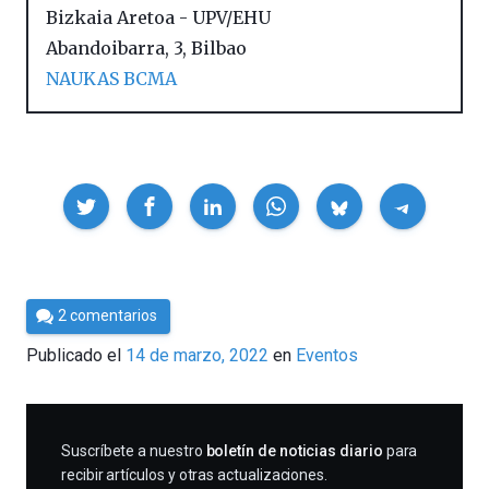
Bizkaia Aretoa - UPV/EHU
Abandoibarra, 3
,
Bilbao
NAUKAS BCMA
Compartir
Por
2 comentarios
Cultura
Publicado el
14 de marzo, 2022
en
Eventos
Cientifica
SUSCRIBIRME
Suscríbete a nuestro
boletín de noticias diario
para
recibir artículos y otras actualizaciones.