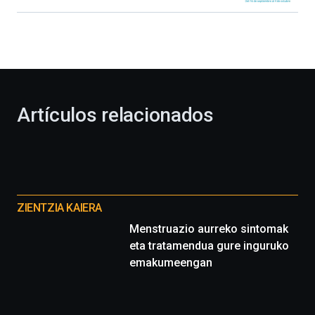
Bilbao
dará
la
bienvenida
al
otoño
con
la
Artículos relacionados
celebración
de
la
novena
edición
Otros
de
Bilbo
proyectos
ZIENTZIA KAIERA
Zientzia
Menstruazio aurreko sintomak
Plaza
(BZP),
eta tratamendua gure inguruko
un
emakumeengan
festival
que
llenará
la