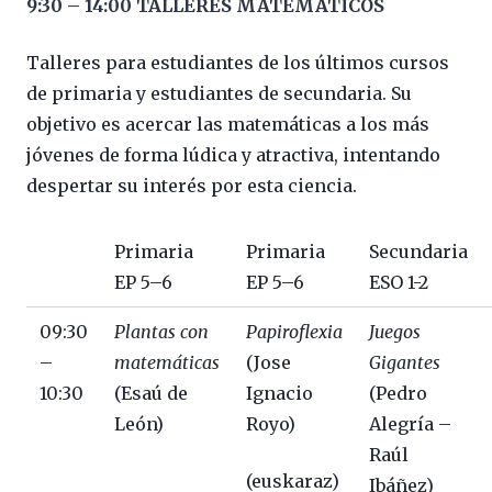
9:30 – 14:00 TALLERES MATEMÁTICOS
Talleres para estudiantes de los últimos cursos
de primaria y estudiantes de secundaria. Su
objetivo es acercar las matemáticas a los más
jóvenes de forma lúdica y atractiva, intentando
despertar su interés por esta ciencia.
Primaria
Primaria
Secundaria
EP 5–6
EP 5–6
ESO 1-2
09:30
Plantas con
Papiroflexia
Juegos
–
matemáticas
(Jose
Gigantes
10:30
(Esaú de
Ignacio
(Pedro
León)
Royo)
Alegría –
Raúl
(euskaraz)
Ibáñez)