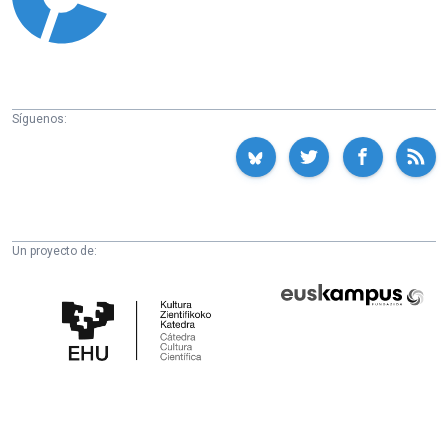
Síguenos:
Un proyecto de:
Cátedra
Euskampus
de
Fundazioa
Cultura
Científica
de
la
UPV/EHU