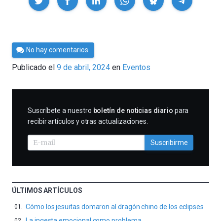
Por
No hay comentarios
Cultura
Publicado el
9 de abril, 2024
en
Eventos
Cientifica
SUSCRIBIRME
Suscríbete a nuestro
boletín de noticias diario
para
recibir artículos y otras actualizaciones.
Suscribirme
ÚLTIMOS ARTÍCULOS
Cómo los jesuitas domaron al dragón chino de los eclipses
La ingesta emocional como problema