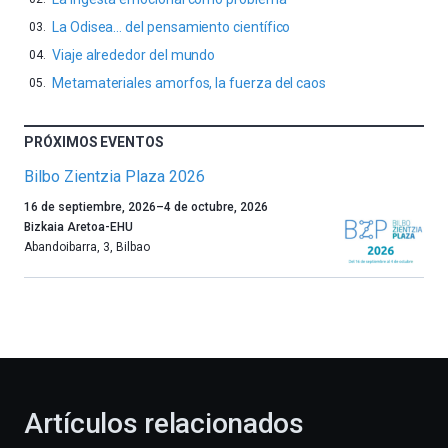
La Odisea… del pensamiento científico
Viaje alrededor del mundo
Metamateriales amorfos, la fuerza del caos
PRÓXIMOS EVENTOS
Bilbo Zientzia Plaza 2026
Un
16 de septiembre, 2026
–
4 de octubre, 2026
año
Bizkaia Aretoa-EHU
más,
Abandoibarra, 3
,
Bilbao
Bilbao
dará
la
bienvenida
al
otoño
con
la
Artículos relacionados
celebración
de