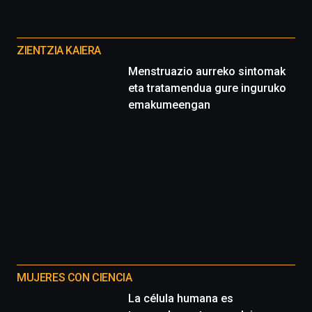
ciencia
Otros
del
16
proyectos
de
ZIENTZIA KAIERA
septiembre
Menstruazio aurreko sintomak
al
eta tratamendua gure inguruko
4
emakumeengan
de
octubre.
La
iniciativa,
organizada
por
la
Cátedra…
MUJERES CON CIENCIA
La célula humana es