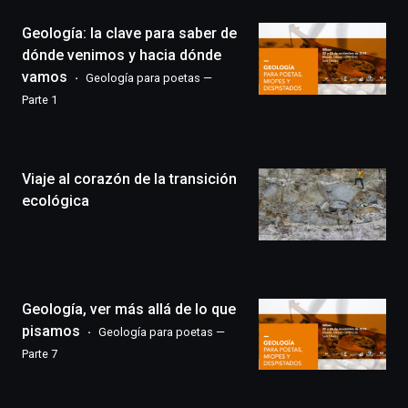
la
Geología: la clave para saber de
novena
edición
dónde venimos y hacia dónde
de
vamos
Geología para poetas —
Bilbo
Parte 1
Zientzia
Plaza
(BZP),
un
Viaje al corazón de la transición
festival
que
ecológica
llenará
la
ciudad
de
monólogos,
Geología, ver más allá de lo que
exposiciones,
conferencias,
pisamos
Geología para poetas —
docufórums
Parte 7
y
espectáculos
de