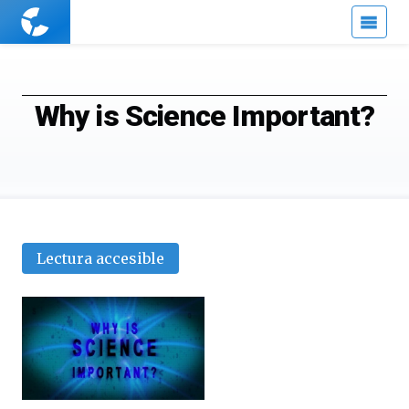
Cuaderno
de
Cultura
Científica
Why is Science Important?
Lectura accesible