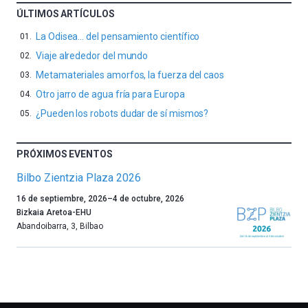
ÚLTIMOS ARTÍCULOS
La Odisea… del pensamiento científico
Viaje alrededor del mundo
Metamateriales amorfos, la fuerza del caos
Otro jarro de agua fría para Europa
¿Pueden los robots dudar de sí mismos?
PRÓXIMOS EVENTOS
Bilbo Zientzia Plaza 2026
Un
16 de septiembre, 2026
–
4 de octubre, 2026
año
Bizkaia Aretoa-EHU
más,
Abandoibarra, 3
,
Bilbao
Bilbao
dará
la
bienvenida
al
otoño