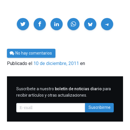
Compartir
Por
No hay comentarios
Cultura
Publicado el
10 de diciembre, 2011
en
Cientifica
SUSCRIBIRME
Suscríbete a nuestro
boletín de noticias diario
para
recibir artículos y otras actualizaciones.
Suscribirme