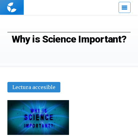
Cuaderno
de
Cultura
Científica
Why is Science Important?
Lectura accesible