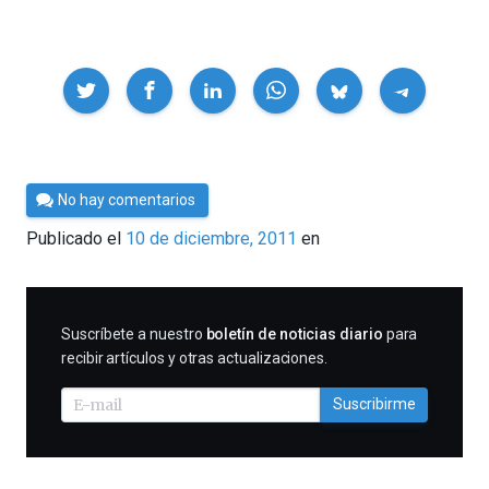
Compartir
Por
No hay comentarios
Cultura
Publicado el
10 de diciembre, 2011
en
Cientifica
SUSCRIBIRME
Suscríbete a nuestro
boletín de noticias diario
para
recibir artículos y otras actualizaciones.
Suscribirme