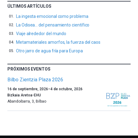
ÚLTIMOS ARTÍCULOS
La ingesta emocional como problema
La Odisea… del pensamiento científico
Viaje alrededor del mundo
Metamateriales amorfos, la fuerza del caos
Otro jarro de agua fría para Europa
PRÓXIMOS EVENTOS
Bilbo Zientzia Plaza 2026
Un
16 de septiembre, 2026
–
4 de octubre, 2026
año
Bizkaia Aretoa-EHU
más,
Abandoibarra, 3
,
Bilbao
Bilbao
dará
la
bienvenida
al
otoño