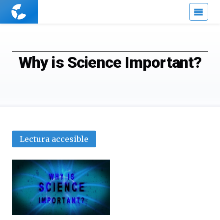
Cuaderno
de
Cultura
Científica
Why is Science Important?
Lectura accesible