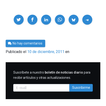
Compartir
Por
No hay comentarios
Cultura
Publicado el
10 de diciembre, 2011
en
Cientifica
SUSCRIBIRME
Suscríbete a nuestro
boletín de noticias diario
para
recibir artículos y otras actualizaciones.
Suscribirme