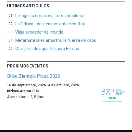
ÚLTIMOS ARTÍCULOS
La ingesta emocional como problema
La Odisea… del pensamiento científico
Viaje alrededor del mundo
Metamateriales amorfos, la fuerza del caos
Otro jarro de agua fría para Europa
PRÓXIMOS EVENTOS
Bilbo Zientzia Plaza 2026
Un
16 de septiembre, 2026
–
4 de octubre, 2026
año
Bizkaia Aretoa-EHU
más,
Abandoibarra, 3
,
Bilbao
Bilbao
dará
la
bienvenida
al
otoño