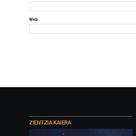
Web
Otros
proyectos
ZIENTZIA KAIERA