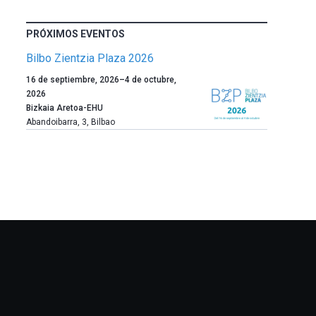
PRÓXIMOS EVENTOS
Bilbo Zientzia Plaza 2026
Un
16 de septiembre, 2026
–
4 de octubre,
año
2026
más,
Bizkaia Aretoa-EHU
Bilbao
Abandoibarra, 3
,
Bilbao
dará
la
bienvenida
al
otoño
con
la
celebración
de
la
novena
edición
de