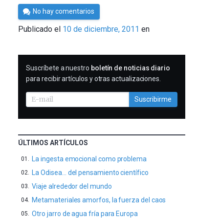
Por
No hay comentarios
Cultura
Publicado el
10 de diciembre, 2011
en
Cientifica
SUSCRIBIRME
Suscríbete a nuestro
boletín de noticias diario
para recibir artículos y otras actualizaciones.
Suscribirme
ÚLTIMOS ARTÍCULOS
La ingesta emocional como problema
La Odisea… del pensamiento científico
Viaje alrededor del mundo
Metamateriales amorfos, la fuerza del caos
Otro jarro de agua fría para Europa