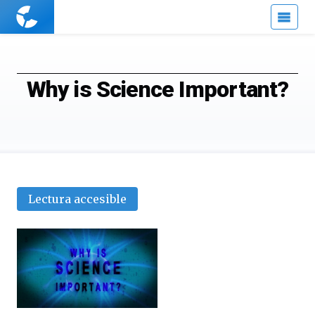
Cuaderno
de
Cultura
Científica
Why is Science Important?
Lectura accesible