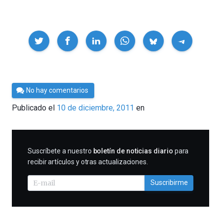
Compartir
Por
No hay comentarios
Cultura
Publicado el
10 de diciembre, 2011
en
Cientifica
SUSCRIBIRME
Suscríbete a nuestro
boletín de noticias diario
para
recibir artículos y otras actualizaciones.
Suscribirme