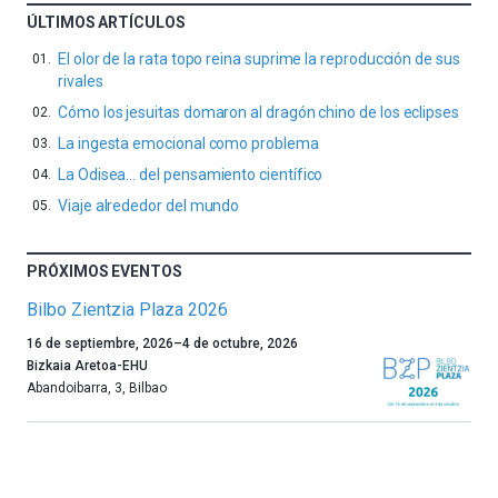
ÚLTIMOS ARTÍCULOS
El olor de la rata topo reina suprime la reproducción de sus
rivales
Cómo los jesuitas domaron al dragón chino de los eclipses
La ingesta emocional como problema
La Odisea… del pensamiento científico
Viaje alrededor del mundo
PRÓXIMOS EVENTOS
Bilbo Zientzia Plaza 2026
Un
16 de septiembre, 2026
–
4 de octubre, 2026
año
Bizkaia Aretoa-EHU
más,
Abandoibarra, 3
,
Bilbao
Bilbao
dará
la
bienvenida
al