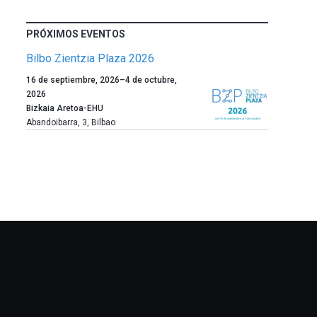
PRÓXIMOS EVENTOS
Bilbo Zientzia Plaza 2026
Un
16 de septiembre, 2026
–
4 de octubre,
año
2026
más,
Bizkaia Aretoa-EHU
Bilbao
Abandoibarra, 3
,
Bilbao
dará
la
bienvenida
al
otoño
con
la
celebración
de
la
novena
edición
de