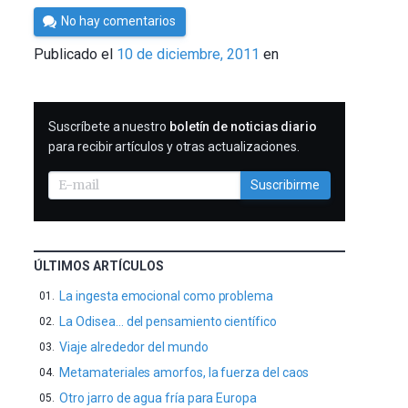
Por
No hay comentarios
Cultura
Publicado el
10 de diciembre, 2011
en
Cientifica
SUSCRIBIRME
Suscríbete a nuestro
boletín de noticias diario
para recibir artículos y otras actualizaciones.
Suscribirme
ÚLTIMOS ARTÍCULOS
La ingesta emocional como problema
La Odisea… del pensamiento científico
Viaje alrededor del mundo
Metamateriales amorfos, la fuerza del caos
Otro jarro de agua fría para Europa