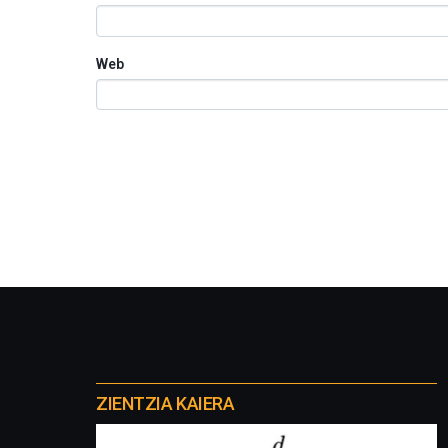
Web
Otros
proyectos
ZIENTZIA KAIERA