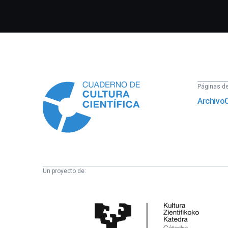
Información
Páginas del
Archivo
Un proyecto de:
Cátedra
de
Cultura
Científica