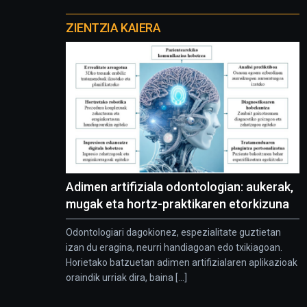
Otros
proyectos
ZIENTZIA KAIERA
Adimen artifiziala odontologian: aukerak,
mugak eta hortz-praktikaren etorkizuna
Odontologiari dagokionez, espezialitate guztietan
izan du eragina, neurri handiagoan edo txikiagoan.
Horietako batzuetan adimen artifizialaren aplikazioak
oraindik urriak dira, baina [...]