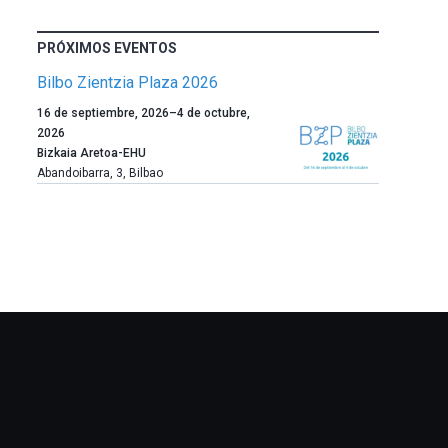
PRÓXIMOS EVENTOS
Bilbo Zientzia Plaza 2026
Un
16 de septiembre, 2026
–
4 de octubre,
año
2026
más,
Bizkaia Aretoa-EHU
Bilbao
Abandoibarra, 3
,
Bilbao
dará
la
bienvenida
al
otoño
con
la
celebración
de
la
novena
edición
de