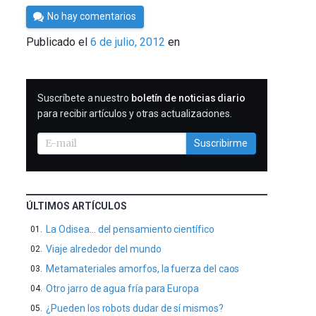
Por
No hay comentarios
Cultura
Publicado el
6 de julio, 2012
en
Cientifica
SUSCRIBIRME
Suscríbete a nuestro
boletín de noticias diario
para recibir artículos y otras actualizaciones.
Suscribirme
ÚLTIMOS ARTÍCULOS
La Odisea… del pensamiento científico
Viaje alrededor del mundo
Metamateriales amorfos, la fuerza del caos
Otro jarro de agua fría para Europa
¿Pueden los robots dudar de sí mismos?