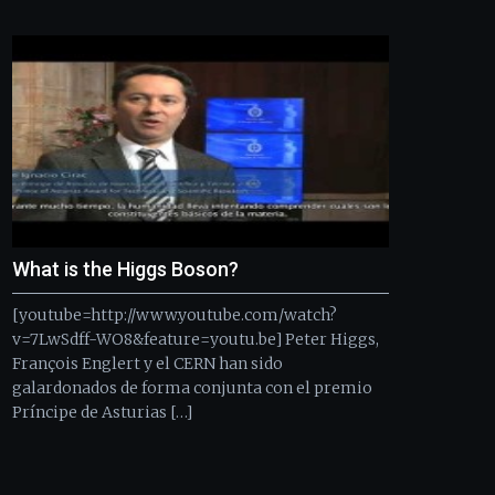
Bilbo
Zientzia
Plaza
(BZP),
un
festival
que
llenará
la
ciudad
de
monólogos,
What is the Higgs Boson?
exposiciones,
conferencias,
[youtube=http://www.youtube.com/watch?
docufórums
y
v=7LwSdff-WO8&feature=youtu.be] Peter Higgs,
espectáculos
François Englert y el CERN han sido
de
galardonados de forma conjunta con el premio
ciencia
Príncipe de Asturias […]
del
16
de
septiembre