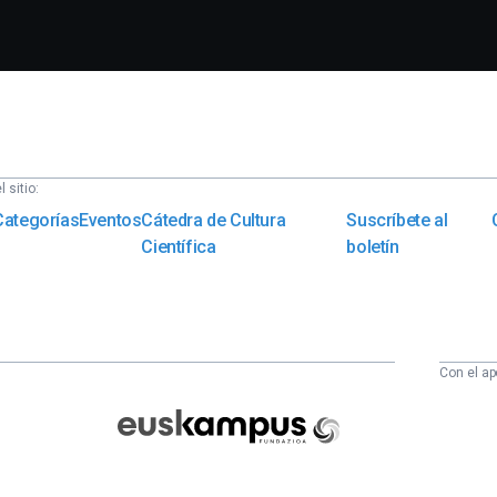
 sitio:
Categorías
Eventos
Cátedra de Cultura
Suscríbete al
Científica
boletín
Con el ap
Euskampus
Fundazioa