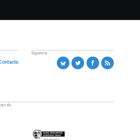
Síguenos:
Contacto
oyo de:
Eusko