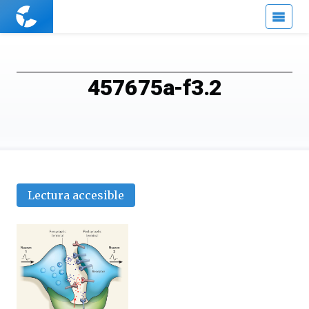
Cuaderno
de
Cultura
Científica
457675a-f3.2
Lectura accesible