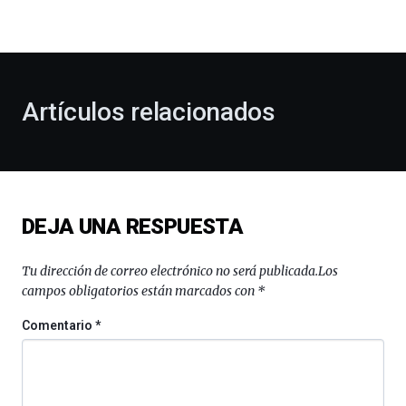
la
bienvenida
al
otoño
con
la
Artículos relacionados
celebración
de
la
novena
edición
de
DEJA UNA RESPUESTA
Bilbo
Zientzia
Plaza
Tu dirección de correo electrónico no será publicada.
Los
(BZP),
campos obligatorios están marcados con
*
un
festival
Comentario
*
que
llenará
la
ciudad
de