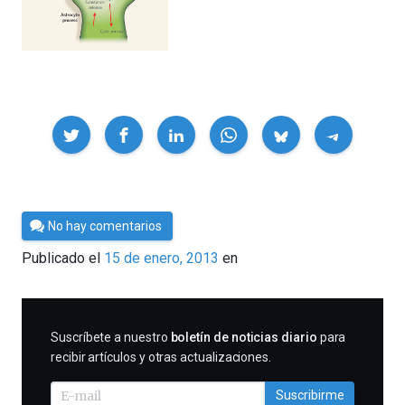
Compartir
Por
No hay comentarios
Cultura
Publicado el
15 de enero, 2013
en
Cientifica
SUSCRIBIRME
Suscríbete a nuestro
boletín de noticias diario
para
recibir artículos y otras actualizaciones.
Suscribirme