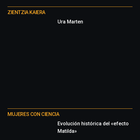
Otros
proyectos
ZIENTZIA KAIERA
Ura Marten
MUJERES CON CIENCIA
Evolución histórica del «efecto
Matilda»