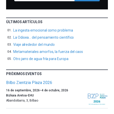
ÚLTIMOS ARTÍCULOS
La ingesta emocional como problema
La Odisea… del pensamiento científico
Viaje alrededor del mundo
Metamateriales amorfos, la fuerza del caos
Otro jarro de agua fría para Europa
PRÓXIMOS EVENTOS
Bilbo Zientzia Plaza 2026
Un
16 de septiembre, 2026
–
4 de octubre, 2026
año
Bizkaia Aretoa-EHU
más,
Abandoibarra, 3
,
Bilbao
Bilbao
dará