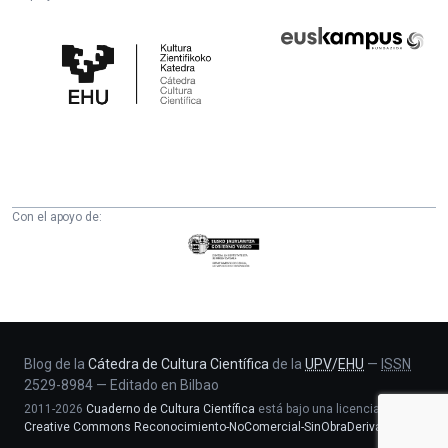
Cátedra
Euskampus
de
Fundazioa
Cultura
Científica
de
la
UPV/EHU
Con el apoyo de:
Eusko
Jaurlaritza
-
Zientzia,
Unibertsitate
eta
Blog de la
Cátedra de Cultura Científica
de la
UPV
/
EHU
—
ISSN
2529-8984
—
Editado en Bilbao
Berrikuntza
2011-2026
Cuaderno de Cultura Científica
está bajo una licencia
saila
Creative Commons Reconocimiento-NoComercial-SinObraDerivada 4.0