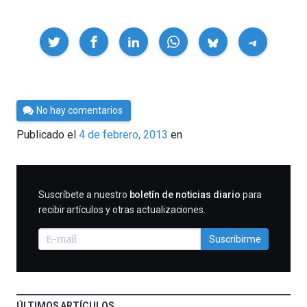
Compartir
Por
No hay comentarios
Cultura
Publicado el
4 de febrero, 2013
en
Cientifica
SUSCRIBIRME
Suscríbete a nuestro
boletín de noticias diario
para
recibir artículos y otras actualizaciones.
Suscribirme
ÚLTIMOS ARTÍCULOS