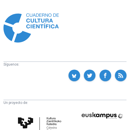
Información
Síguenos:
Un proyecto de:
Cátedra
Euskampus
de
Fundazioa
Cultura