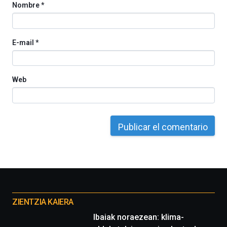
Nombre
*
y
espectáculos
de
ciencia
E-mail
*
del
16
de
septiembre
Web
al
4
de
octubre.
La
iniciativa,
organizada
por
la
Cátedra…
Otros
proyectos
ZIENTZIA KAIERA
Ibaiak noraezean: klima-