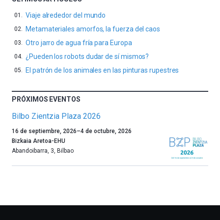
Viaje alrededor del mundo
Metamateriales amorfos, la fuerza del caos
Otro jarro de agua fría para Europa
¿Pueden los robots dudar de sí mismos?
El patrón de los animales en las pinturas rupestres
PRÓXIMOS EVENTOS
Bilbo Zientzia Plaza 2026
Un
16 de septiembre, 2026
–
4 de octubre, 2026
año
Bizkaia Aretoa-EHU
más,
Abandoibarra, 3
,
Bilbao
Bilbao
dará
la
bienvenida
al
otoño
con