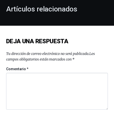
la
Artículos relacionados
celebración
de
la
novena
edición
de
DEJA UNA RESPUESTA
Bilbo
Zientzia
Plaza
Tu dirección de correo electrónico no será publicada.
Los
(BZP),
campos obligatorios están marcados con
*
un
festival
Comentario
*
que
llenará
la
ciudad
de
monólogos,
exposiciones,
conferencias,
docufórums