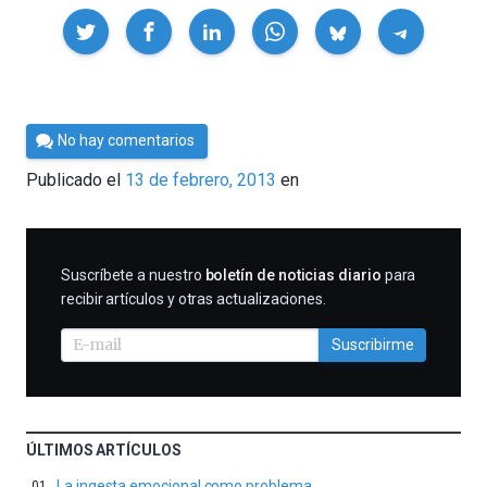
Compartir
Por
No hay comentarios
Cultura
Publicado el
13 de febrero, 2013
en
Cientifica
SUSCRIBIRME
Suscríbete a nuestro
boletín de noticias diario
para
recibir artículos y otras actualizaciones.
Suscribirme
ÚLTIMOS ARTÍCULOS
La ingesta emocional como problema