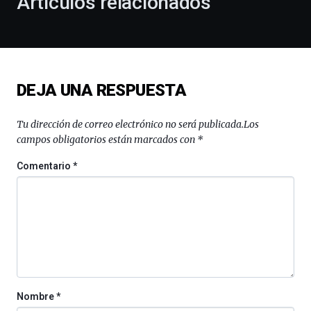
Artículos relacionados
celebración
de
la
novena
edición
de
DEJA UNA RESPUESTA
Bilbo
Zientzia
Plaza
Tu dirección de correo electrónico no será publicada.
Los
(BZP),
campos obligatorios están marcados con
*
un
festival
Comentario
*
que
llenará
la
ciudad
de
monólogos,
exposiciones,
conferencias,
docufórums
Nombre
*
y
espectáculos