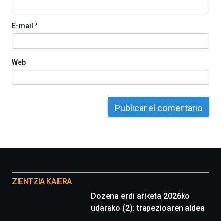
de
ciencia
E-mail
*
del
16
de
septiembre
Web
al
4
de
octubre.
La
iniciativa,
organizada
por
la
Cátedra…
Otros
proyectos
ZIENTZIA KAIERA
Dozena erdi ariketa 2026ko
udarako (2): trapezioaren aldea