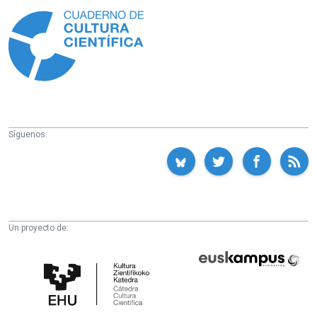
Síguenos:
Un proyecto de:
Cátedra
Euskampus
de
Fundazioa
Cultura
Científica
de