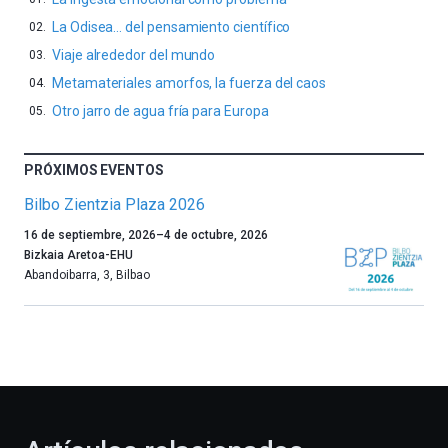
La Odisea… del pensamiento científico
Viaje alrededor del mundo
Metamateriales amorfos, la fuerza del caos
Otro jarro de agua fría para Europa
PRÓXIMOS EVENTOS
Bilbo Zientzia Plaza 2026
Un
16 de septiembre, 2026
–
4 de octubre, 2026
año
Bizkaia Aretoa-EHU
más,
Abandoibarra, 3
,
Bilbao
Bilbao
dará
la
bienvenida
al
otoño
con
la