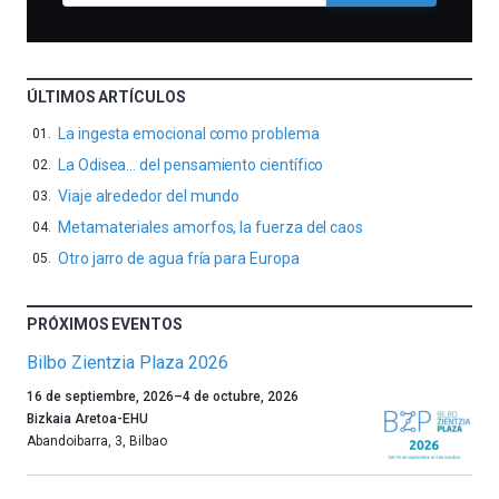
ÚLTIMOS ARTÍCULOS
La ingesta emocional como problema
La Odisea… del pensamiento científico
Viaje alrededor del mundo
Metamateriales amorfos, la fuerza del caos
Otro jarro de agua fría para Europa
PRÓXIMOS EVENTOS
Bilbo Zientzia Plaza 2026
Un
16 de septiembre, 2026
–
4 de octubre, 2026
año
Bizkaia Aretoa-EHU
más,
Abandoibarra, 3
,
Bilbao
Bilbao
dará