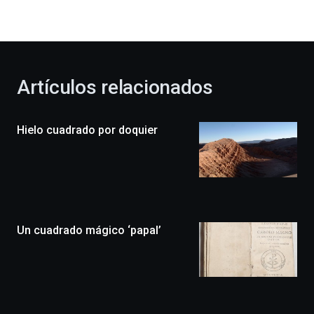
la
bienvenida
al
otoño
con
la
Artículos relacionados
celebración
de
la
Hielo cuadrado por doquier
novena
edición
de
Bilbo
Zientzia
Plaza
(BZP),
Un cuadrado mágico ‘papal’
un
festival
que
llenará
la
ciudad
de