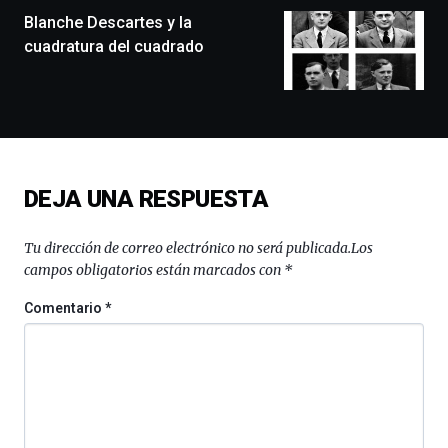
monólogos,
Blanche Descartes y la
exposiciones,
cuadratura del cuadrado
conferencias,
docufórums
y
espectáculos
de
ciencia
del
DEJA UNA RESPUESTA
16
de
septiembre
Tu dirección de correo electrónico no será publicada.
Los
al
campos obligatorios están marcados con
*
4
de
Comentario
*
octubre.
La
iniciativa,
organizada
por
la
Cátedra…