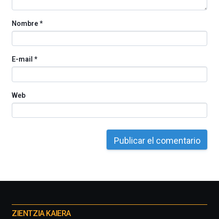
Nombre
*
E-mail
*
Web
Otros
proyectos
ZIENTZIA KAIERA