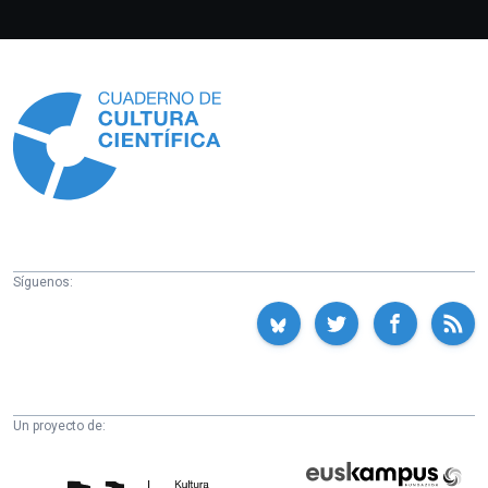
Información
Síguenos:
Un proyecto de:
Cátedra
Euskampus
de
Fundazioa