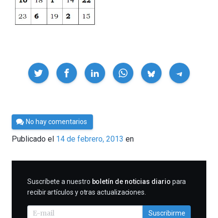
Compartir
Por
No hay comentarios
Cultura
Publicado el
14 de febrero, 2013
en
Cientifica
SUSCRIBIRME
Suscríbete a nuestro
boletín de noticias diario
para
recibir artículos y otras actualizaciones.
Suscribirme