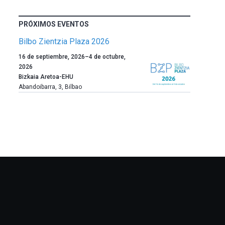
PRÓXIMOS EVENTOS
Bilbo Zientzia Plaza 2026
Un
16 de septiembre, 2026
–
4 de octubre,
año
2026
más,
Bizkaia Aretoa-EHU
Bilbao
Abandoibarra, 3
,
Bilbao
dará
la
bienvenida
al
otoño
con
la
celebración
de
la
novena
edición
de