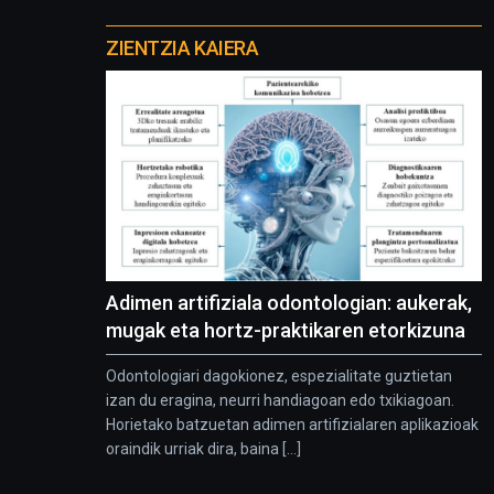
Otros
proyectos
ZIENTZIA KAIERA
Adimen artifiziala odontologian: aukerak,
mugak eta hortz-praktikaren etorkizuna
Odontologiari dagokionez, espezialitate guztietan
izan du eragina, neurri handiagoan edo txikiagoan.
Horietako batzuetan adimen artifizialaren aplikazioak
oraindik urriak dira, baina [...]