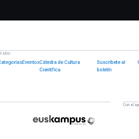
 sitio:
Categorías
Eventos
Cátedra de Cultura
Suscríbete al
Científica
boletín
Con el ap
Euskampus
Fundazioa