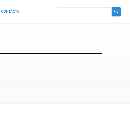
CONTACTO
Buscar
en
el
sitio