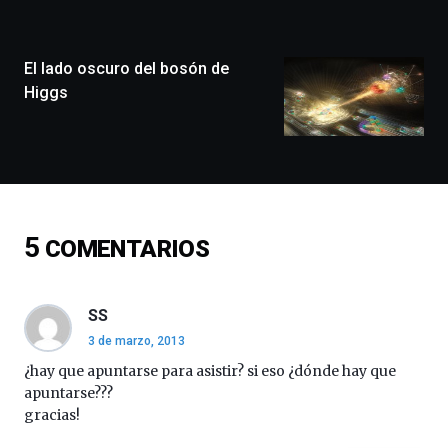
la
ciudad
de
monólogos,
El lado oscuro del bosón de
exposiciones,
Higgs
conferencias,
docufórums
y
espectáculos
de
ciencia
del
5
COMENTARIOS
16
de
septiembre
al
SS
4
3 de marzo, 2013
de
octubre.
¿hay que apuntarse para asistir? si eso ¿dónde hay que
La
apuntarse???
iniciativa,
gracias!
organizada
por