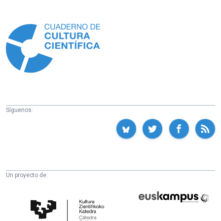
Información
Síguenos:
Un proyecto de:
Cátedra
Euskampus
de
Fundazioa
Cultura