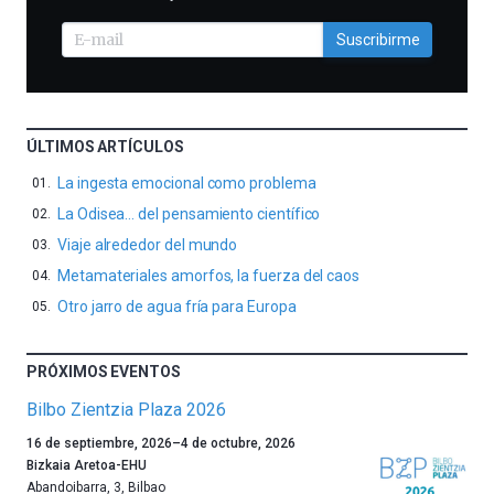
Suscribirme
ÚLTIMOS ARTÍCULOS
La ingesta emocional como problema
La Odisea… del pensamiento científico
Viaje alrededor del mundo
Metamateriales amorfos, la fuerza del caos
Otro jarro de agua fría para Europa
PRÓXIMOS EVENTOS
Bilbo Zientzia Plaza 2026
Un
16 de septiembre, 2026
–
4 de octubre, 2026
año
Bizkaia Aretoa-EHU
más,
Abandoibarra, 3
,
Bilbao