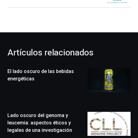
Bilbao
dará
la
bienvenida
al
otoño
con
la
Artículos relacionados
celebración
de
la
El lado oscuro de las bebidas
novena
edición
energéticas
de
Bilbo
Zientzia
Plaza
(BZP),
Lado oscuro del genoma y
un
festival
leucemia: aspectos éticos y
que
legales de una investigación
llenará