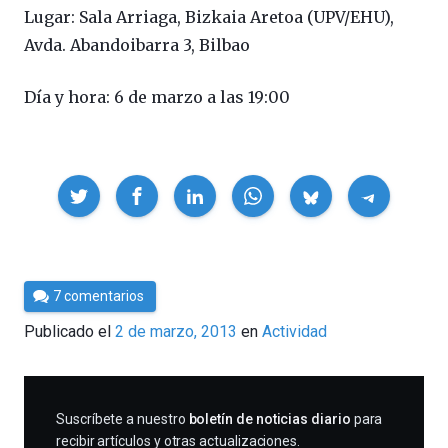
Lugar: Sala Arriaga, Bizkaia Aretoa (UPV/EHU),
Avda. Abandoibarra 3, Bilbao
Día y hora: 6 de marzo a las 19:00
Compartir
Por
7 comentarios
Cultura
Publicado el
2 de marzo, 2013
en
Actividad
Cientifica
SUSCRIBIRME
Suscríbete a nuestro
boletín de noticias diario
para
recibir artículos y otras actualizaciones.