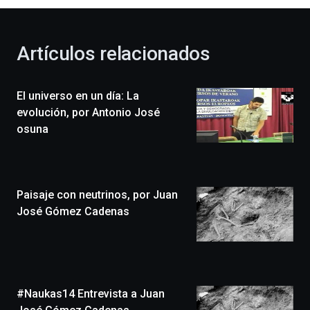
al
otoño
con
la
Artículos relacionados
celebración
de
la
El universo en un día: La
novena
edición
evolución, por Antonio José
de
osuna
Bilbo
Zientzia
Plaza
(BZP),
Paisaje con neutrinos, por Juan
un
festival
José Gómez Cadenas
que
llenará
la
ciudad
de
monólogos,
#Naukas14 Entrevista a Juan
exposiciones,