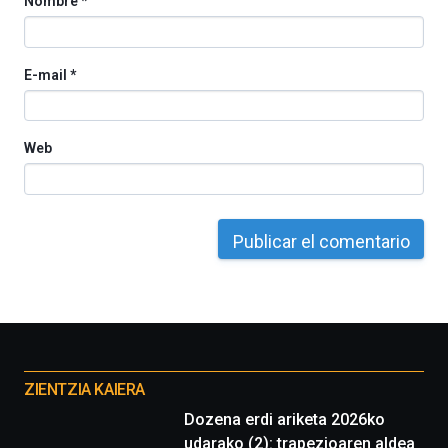
Nombre
*
E-mail
*
Web
Otros
proyectos
ZIENTZIA KAIERA
Dozena erdi ariketa 2026ko
udarako (2): trapezioaren aldea