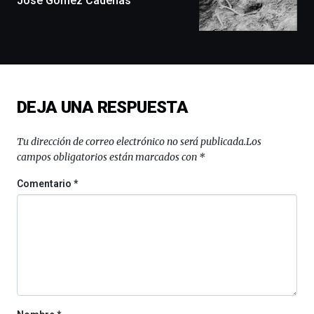
José Gómez Cadenas
conferencias,
docufórums
y
espectáculos
de
ciencia
del
DEJA UNA RESPUESTA
16
de
septiembre
Tu dirección de correo electrónico no será publicada.
Los
al
campos obligatorios están marcados con
*
4
de
Comentario
*
octubre.
La
iniciativa,
organizada
por
la
Cátedra…