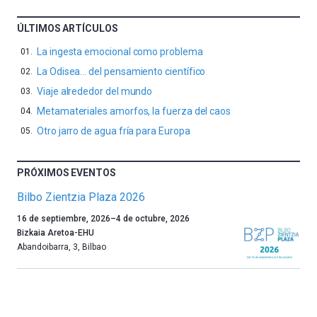
ÚLTIMOS ARTÍCULOS
La ingesta emocional como problema
La Odisea… del pensamiento científico
Viaje alrededor del mundo
Metamateriales amorfos, la fuerza del caos
Otro jarro de agua fría para Europa
PRÓXIMOS EVENTOS
Bilbo Zientzia Plaza 2026
Un
16 de septiembre, 2026
–
4 de octubre, 2026
año
Bizkaia Aretoa-EHU
más,
Abandoibarra, 3
,
Bilbao
Bilbao
dará
la
bienvenida