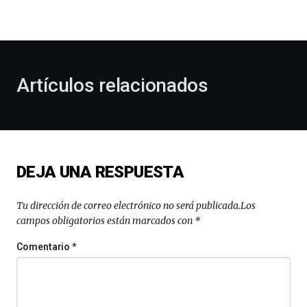
la
bienvenida
al
otoño
con
la
Artículos relacionados
celebración
de
la
novena
edición
de
DEJA UNA RESPUESTA
Bilbo
Zientzia
Plaza
Tu dirección de correo electrónico no será publicada.
Los
(BZP),
campos obligatorios están marcados con
*
un
festival
Comentario
*
que
llenará
la
ciudad
de