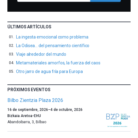
ÚLTIMOS ARTÍCULOS
La ingesta emocional como problema
La Odisea… del pensamiento científico
Viaje alrededor del mundo
Metamateriales amorfos, la fuerza del caos
Otro jarro de agua fría para Europa
PRÓXIMOS EVENTOS
Bilbo Zientzia Plaza 2026
Un
16 de septiembre, 2026
–
4 de octubre, 2026
año
Bizkaia Aretoa-EHU
más,
Abandoibarra, 3
,
Bilbao
Bilbao
dará