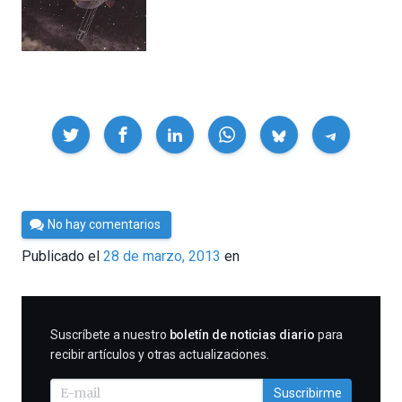
Compartir
Por
No hay comentarios
Cultura
Publicado el
28 de marzo, 2013
en
Cientifica
SUSCRIBIRME
Suscríbete a nuestro
boletín de noticias diario
para
recibir artículos y otras actualizaciones.
Suscribirme