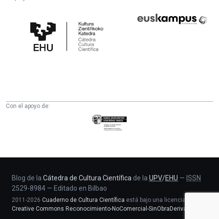
Cátedra
Euskampus
de
Fundazioa
Cultura
Científica
de
la
UPV/EHU
Con el apoyo de:
Eusko
Jaurlaritza
-
Zientzia,
Unibertsitate
eta
Blog de la
Cátedra de Cultura Científica
de la
UPV
/
EHU
—
ISSN
2529-8984
—
Editado en Bilbao
Berrikuntza
2011-2026
Cuaderno de Cultura Científica
está bajo una licencia
saila
Creative Commons Reconocimiento-NoComercial-SinObraDerivada 4.0