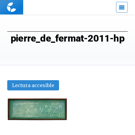
Cuaderno
de
Cultura
Científica
pierre_de_fermat-2011-hp
Lectura accesible