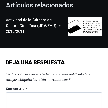
la
Artículos relacionados
celebración
de
la
Actividad de la Cátedra de
novena
edición
Cultura Científica (UPV/EHU) en
de
2010/2011
Bilbo
Zientzia
Plaza
(BZP),
un
festival
DEJA UNA RESPUESTA
que
llenará
la
Tu dirección de correo electrónico no será publicada.
Los
ciudad
campos obligatorios están marcados con
*
de
monólogos,
Comentario
*
exposiciones,
conferencias,
docufórums
y