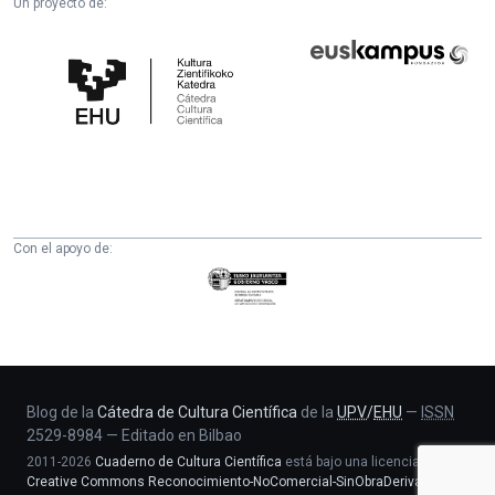
Un proyecto de:
Cátedra
Euskampus
de
Fundazioa
Cultura
Científica
de
la
UPV/EHU
Con el apoyo de:
Eusko
Jaurlaritza
-
Zientzia,
Unibertsitate
eta
Blog de la
Cátedra de Cultura Científica
de la
UPV
/
EHU
—
ISSN
2529-8984
—
Editado en Bilbao
Berrikuntza
2011-2026
Cuaderno de Cultura Científica
está bajo una licencia
saila
Creative Commons Reconocimiento-NoComercial-SinObraDerivada 4.0