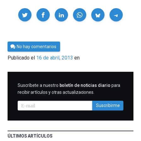
Compartir
Por
No hay comentarios
Cultura
Publicado el
16 de abril, 2013
en
Cientifica
SUSCRIBIRME
Suscríbete a nuestro
boletín de noticias diario
para
recibir artículos y otras actualizaciones.
Suscribirme
ÚLTIMOS ARTÍCULOS