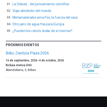
La Odisea… del pensamiento científico
Viaje alrededor del mundo
Metamateriales amorfos, la fuerza del caos
Otro jarro de agua fría para Europa
¿Pueden los robots dudar de sí mismos?
PRÓXIMOS EVENTOS
Bilbo Zientzia Plaza 2026
Un
16 de septiembre, 2026
–
4 de octubre, 2026
año
Bizkaia Aretoa-EHU
más,
Abandoibarra, 3
,
Bilbao
Bilbao
dará
la
bienvenida
al
otoño
con