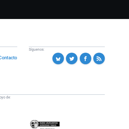
Síguenos:
Contacto
oyo de:
Eusko