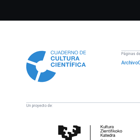
Información
Páginas del
Archivo
Un proyecto de:
Cátedra
de
Cultura
Científica