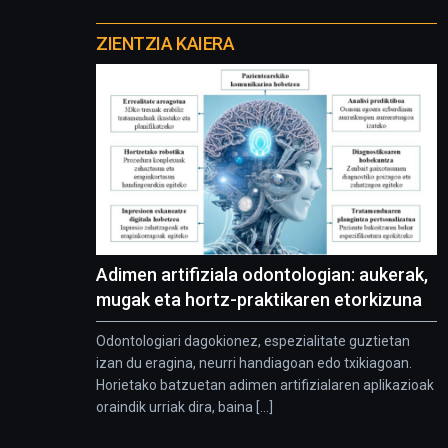
Otros
proyectos
ZIENTZIA KAIERA
Adimen artifiziala odontologian: aukerak,
mugak eta hortz-praktikaren etorkizuna
Odontologiari dagokionez, espezialitate guztietan
izan du eragina, neurri handiagoan edo txikiagoan.
Horietako batzuetan adimen artifizialaren aplikazioak
oraindik urriak dira, baina [...]