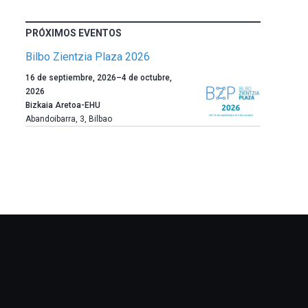
PRÓXIMOS EVENTOS
Bilbo Zientzia Plaza 2026
Un
16 de septiembre, 2026
–
4 de octubre,
año
2026
más,
Bizkaia Aretoa-EHU
Bilbao
Abandoibarra, 3
,
Bilbao
dará
la
bienvenida
al
otoño
con
la
celebración
de
la
novena
edición
de