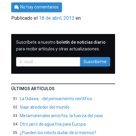
Por
No hay comentarios
Cultura
Publicado el
18 de abril, 2013
en
Cientifica
SUSCRIBIRME
Suscríbete a nuestro
boletín de noticias diario
para recibir artículos y otras actualizaciones.
Suscribirme
ÚLTIMOS ARTÍCULOS
La Odisea… del pensamiento científico
Viaje alrededor del mundo
Metamateriales amorfos, la fuerza del caos
Otro jarro de agua fría para Europa
¿Pueden los robots dudar de sí mismos?