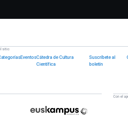
 sitio:
Categorías
Eventos
Cátedra de Cultura
Suscríbete al
Científica
boletín
Con el ap
Euskampus
Fundazioa