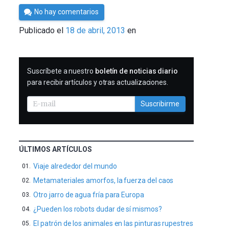
Por
No hay comentarios
Cultura
Publicado el
18 de abril, 2013
en
Cientifica
SUSCRIBIRME
Suscríbete a nuestro
boletín de noticias diario
para recibir artículos y otras actualizaciones.
Suscribirme
ÚLTIMOS ARTÍCULOS
Viaje alrededor del mundo
Metamateriales amorfos, la fuerza del caos
Otro jarro de agua fría para Europa
¿Pueden los robots dudar de sí mismos?
El patrón de los animales en las pinturas rupestres