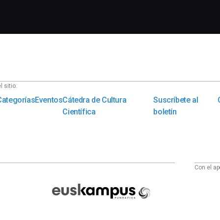
 sitio:
Categorías
Eventos
Cátedra de Cultura
Suscríbete al
Científica
boletín
Con el ap
Euskampus
Fundazioa