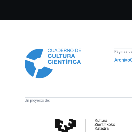
Información
Páginas del
Archivo
Un proyecto de:
Cátedra
de
Cultura
Científica