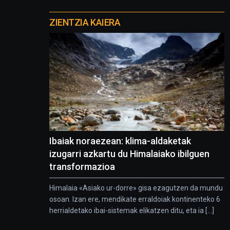
Otros
proyectos
ZIENTZIA KAIERA
Ibaiak noraezean: klima-aldaketak
izugarri azkartu du Himalaiako ibilguen
transformazioa
Himalaia «Asiako ur-dorre» gisa ezagutzen da mundu
osoan. Izan ere, mendikate erraldoiak kontinenteko 6
herrialdetako ibai-sistemak elikatzen ditu, eta ia [...]