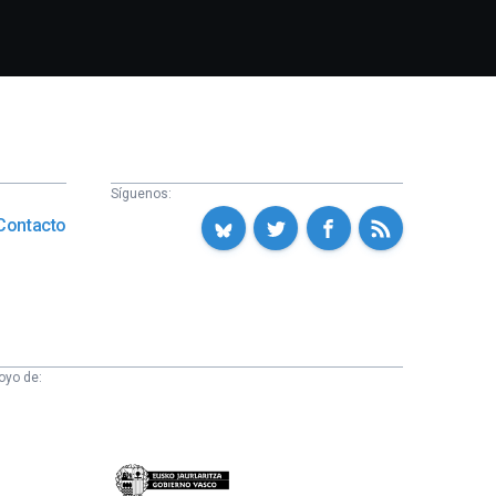
Síguenos:
Contacto
oyo de:
Eusko