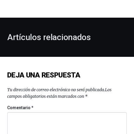
la
bienvenida
al
otoño
con
la
Artículos relacionados
celebración
de
la
novena
edición
de
DEJA UNA RESPUESTA
Bilbo
Zientzia
Plaza
Tu dirección de correo electrónico no será publicada.
Los
(BZP),
campos obligatorios están marcados con
*
un
festival
Comentario
*
que
llenará
la
ciudad
de