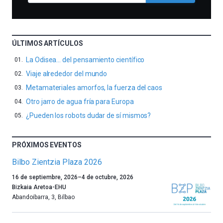
ÚLTIMOS ARTÍCULOS
La Odisea… del pensamiento científico
Viaje alrededor del mundo
Metamateriales amorfos, la fuerza del caos
Otro jarro de agua fría para Europa
¿Pueden los robots dudar de sí mismos?
PRÓXIMOS EVENTOS
Bilbo Zientzia Plaza 2026
Un
16 de septiembre, 2026
–
4 de octubre, 2026
año
Bizkaia Aretoa-EHU
más,
Abandoibarra, 3
,
Bilbao
Bilbao
dará