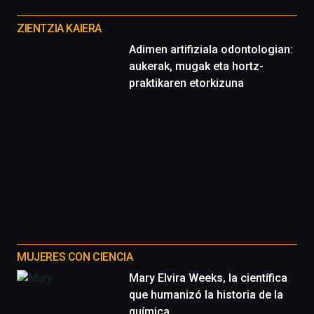
Otros
proyectos
ZIENTZIA KAIERA
Adimen artifiziala odontologian:
aukerak, mugak eta hortz-
praktikaren etorkizuna
MUJERES CON CIENCIA
Mary Elvira Weeks, la científica
que humanizó la historia de la
química