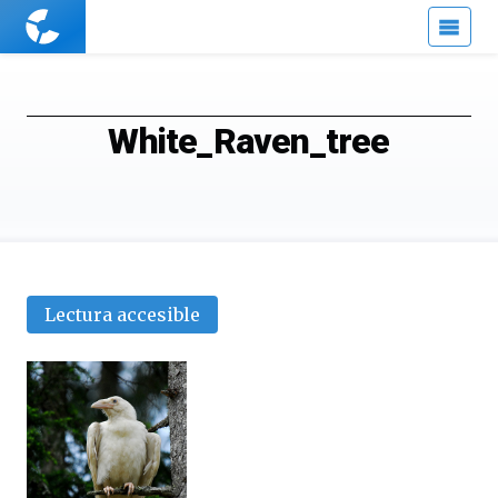
Cuaderno
de
Cultura
Científica
White_Raven_tree
Lectura accesible