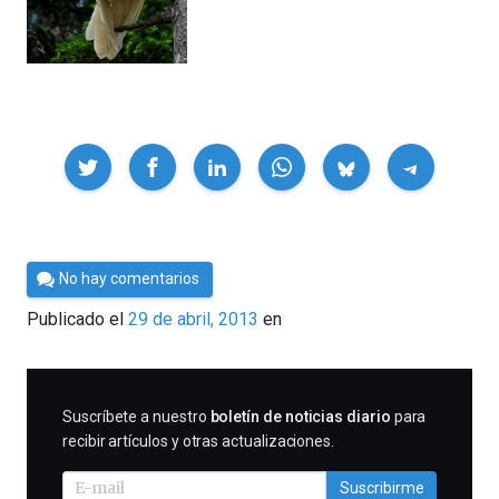
Compartir
Por
No hay comentarios
Cultura
Publicado el
29 de abril, 2013
en
Cientifica
SUSCRIBIRME
Suscríbete a nuestro
boletín de noticias diario
para
recibir artículos y otras actualizaciones.
Suscribirme