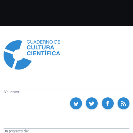
Información
Síguenos:
Un proyecto de: