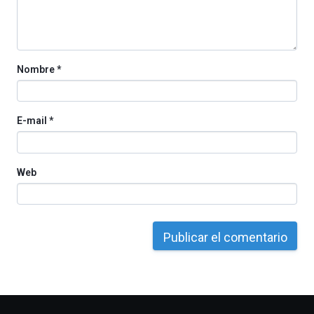
monólogos,
exposiciones,
conferencias,
docufórums
Nombre
*
y
espectáculos
de
ciencia
E-mail
*
del
16
de
septiembre
Web
al
4
de
octubre.
La
iniciativa,
organizada
por
la
Cátedra…