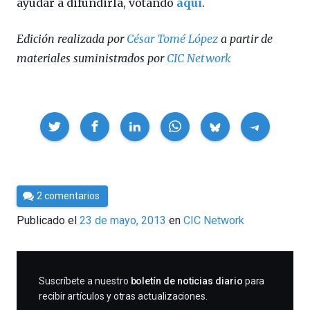
ayudar a difundirla, votando
aquí
.
Edición realizada por
César Tomé López
a partir de
materiales suministrados por
CIC Network
Compartir
Por
2 comentarios
Cultura
Publicado el
23 de mayo, 2013
en
CIC Network
Cientifica
SUSCRIBIRME
Suscríbete a nuestro
boletín de noticias diario
para
recibir artículos y otras actualizaciones.