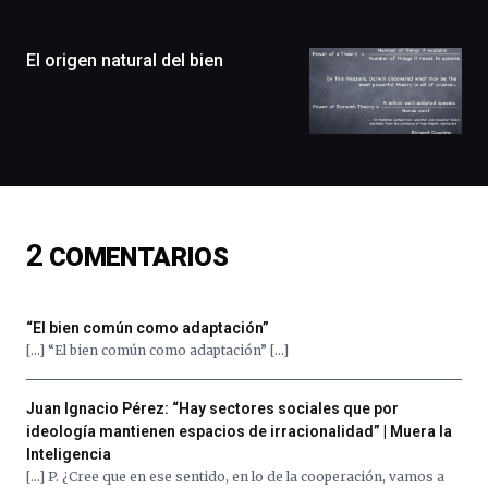
ciudad
de
monólogos,
El origen natural del bien
exposiciones,
conferencias,
docufórums
y
espectáculos
de
ciencia
del
2
COMENTARIOS
16
de
septiembre
al
“El bien común como adaptación”
4
[…] “El bien común como adaptación” […]
de
octubre.
La
Juan Ignacio Pérez: “Hay sectores sociales que por
iniciativa,
ideología mantienen espacios de irracionalidad” | Muera la
organizada
Inteligencia
por
[…] P. ¿Cree que en ese sentido, en lo de la cooperación, vamos a