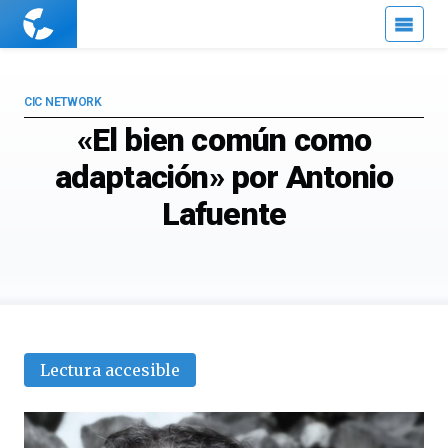
Cuaderno
de
Cultura
Científica
CIC NETWORK
«El bien común como
adaptación» por Antonio
Lafuente
Lectura accesible