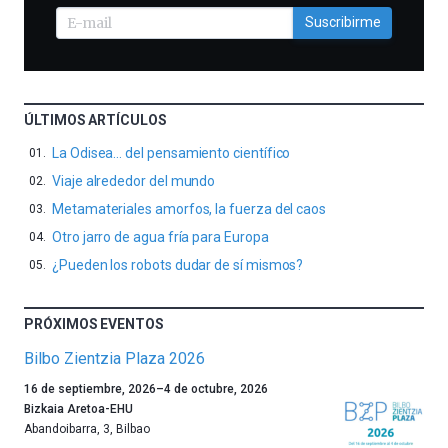
Suscribirme
ÚLTIMOS ARTÍCULOS
La Odisea… del pensamiento científico
Viaje alrededor del mundo
Metamateriales amorfos, la fuerza del caos
Otro jarro de agua fría para Europa
¿Pueden los robots dudar de sí mismos?
PRÓXIMOS EVENTOS
Bilbo Zientzia Plaza 2026
Un
16 de septiembre, 2026
–
4 de octubre, 2026
año
Bizkaia Aretoa-EHU
más,
Abandoibarra, 3
,
Bilbao
Bilbao