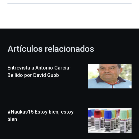
dará
la
bienvenida
al
otoño
con
la
Artículos relacionados
celebración
de
la
Entrevista a Antonio García-
novena
edición
Bellido por David Gubb
de
Bilbo
Zientzia
Plaza
(BZP),
#Naukas15 Estoy bien, estoy
un
festival
bien
que
llenará
la