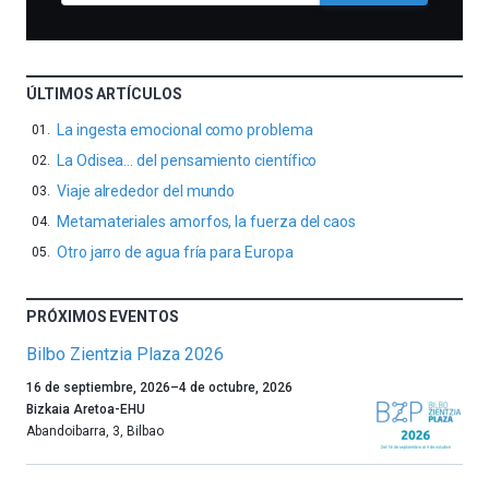
ÚLTIMOS ARTÍCULOS
La ingesta emocional como problema
La Odisea… del pensamiento científico
Viaje alrededor del mundo
Metamateriales amorfos, la fuerza del caos
Otro jarro de agua fría para Europa
PRÓXIMOS EVENTOS
Bilbo Zientzia Plaza 2026
Un
16 de septiembre, 2026
–
4 de octubre, 2026
año
Bizkaia Aretoa-EHU
más,
Abandoibarra, 3
,
Bilbao
Bilbao
dará