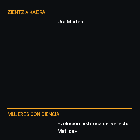
Otros
proyectos
ZIENTZIA KAIERA
Ura Marten
MUJERES CON CIENCIA
Evolución histórica del «efecto
Matilda»