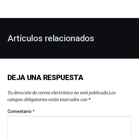
la
bienvenida
al
otoño
con
la
Artículos relacionados
celebración
de
la
novena
edición
de
DEJA UNA RESPUESTA
Bilbo
Zientzia
Plaza
Tu dirección de correo electrónico no será publicada.
Los
(BZP),
campos obligatorios están marcados con
*
un
festival
Comentario
*
que
llenará
la
ciudad
de