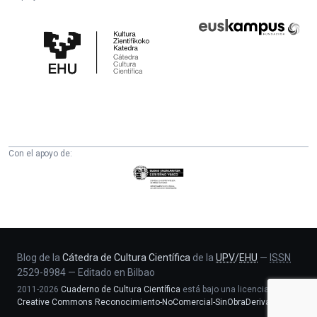
Cátedra
Euskampus
de
Fundazioa
Cultura
Científica
de
la
UPV/EHU
Con el apoyo de:
Eusko
Jaurlaritza
-
Zientzia,
Unibertsitate
eta
Blog de la
Cátedra de Cultura Científica
de la
UPV
/
EHU
—
ISSN
2529-8984
—
Editado en Bilbao
Berrikuntza
2011-2026
Cuaderno de Cultura Científica
está bajo una licencia
saila
Creative Commons Reconocimiento-NoComercial-SinObraDerivada 4.0