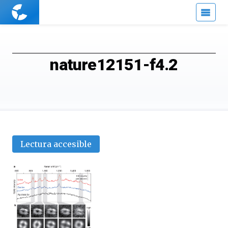
Cuaderno
de
Cultura
Científica
nature12151-f4.2
Lectura accesible