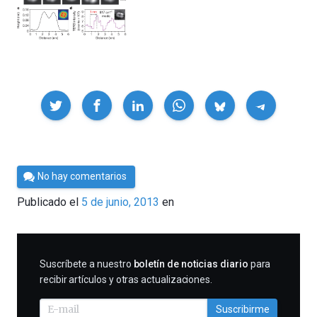
Compartir
Por
No hay comentarios
Cultura
Publicado el
5 de junio, 2013
en
Cientifica
SUSCRIBIRME
Suscríbete a nuestro
boletín de noticias diario
para
recibir artículos y otras actualizaciones.
Suscribirme