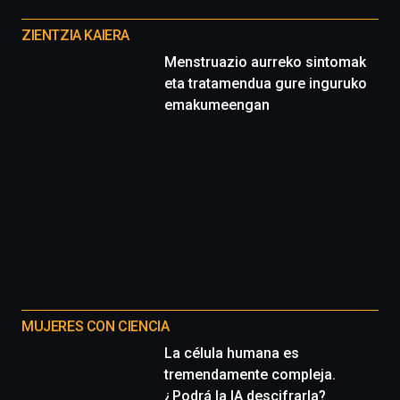
Otros
proyectos
ZIENTZIA KAIERA
Menstruazio aurreko sintomak
eta tratamendua gure inguruko
emakumeengan
MUJERES CON CIENCIA
La célula humana es
tremendamente compleja.
¿Podrá la IA descifrarla?