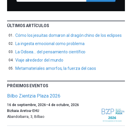
ÚLTIMOS ARTÍCULOS
Cómo los jesuitas domaron al dragón chino de los eclipses
La ingesta emocional como problema
La Odisea… del pensamiento científico
Viaje alrededor del mundo
Metamateriales amorfos, la fuerza del caos
PRÓXIMOS EVENTOS
Bilbo Zientzia Plaza 2026
Un
16 de septiembre, 2026
–
4 de octubre, 2026
año
Bizkaia Aretoa-EHU
más,
Abandoibarra, 3
,
Bilbao
Bilbao
dará