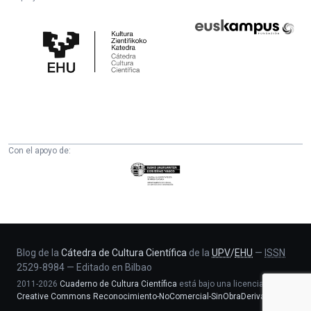
Cátedra
Euskampus
de
Fundazioa
Cultura
Científica
de
la
UPV/EHU
Con el apoyo de:
Eusko
Jaurlaritza
-
Zientzia,
Unibertsitate
eta
Blog de la
Cátedra de Cultura Científica
de la
UPV
/
EHU
—
ISSN
2529-8984
—
Editado en Bilbao
Berrikuntza
2011-2026
Cuaderno de Cultura Científica
está bajo una licencia
saila
Creative Commons Reconocimiento-NoComercial-SinObraDerivada 4.0