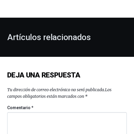
la
bienvenida
al
otoño
con
la
Artículos relacionados
celebración
de
la
novena
edición
de
DEJA UNA RESPUESTA
Bilbo
Zientzia
Plaza
Tu dirección de correo electrónico no será publicada.
Los
(BZP),
campos obligatorios están marcados con
*
un
festival
Comentario
*
que
llenará
la
ciudad
de