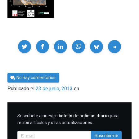
Compartir
Por
No hay comentarios
Cultura
Publicado el
23 de junio, 2013
en
Cientifica
SUSCRIBIRME
Suscríbete a nuestro
boletín de noticias diario
para
recibir artículos y otras actualizaciones.
Suscribirme